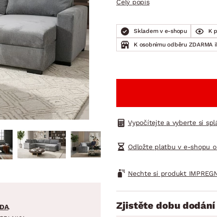
Celý popis
NÍ
DOMÁCÍ SPOTŘEBIČE
ZAHRADNÍ 
tavy
Z
vy
Z
Skladem v e-shopu
K 
K osobnímu odběru ZDARMA 
avy
Vypočítejte a vyberte si sp
Odložte platbu v e-shopu o
Nechte si produkt IMPREGN
Zjistěte dobu dodání
DA
.