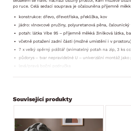
sedákem se navíc nachází úložný prostor, kam můžete uloži
po ruce. Celá sedací souprava je očalouněna příjemně měkk
konstrukce: dřevo, dřevotříska, překližka, kov
jádro: vlnovcové pružiny, polyuretanová pěna, čalounický f
potah: látka Vibe 95 – příjemně měkká žinilková látka, ba
včetně potažení zadní části (možné umístění i v prostoru
7 x velký opěrný polštář (snímatelný potah na zip, 3 ks
půdorys – tvar nepravidelné U – univerzální montáž jako
levá/pravá boční područka
boční otoman (šířka otomanu 80 cm)
sedák: středně měkký
opěrák: opěrné polštáře, pohodlně měkké opření
Související produkty
výška sedu: 44 cm
hloubka sedu s polštáři: 52 cm/bez polštářů: 79 cm
celková výška bez polštářů: 76 cm/s polštáři: cca 90 cm
nohy: plast, černé, výška 5 cm