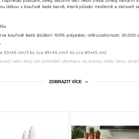
t například polštáře, deky, sezónní věci nebo třeba umělý vánoční
ou látkou v kouřově šedé barvě, která působí moderně a zároveň s
lís
rva kouřově šedá (složení: 100% polyester, otěruvzdornost: 30.000 
)
 cca 50×45 cm/3 ks cca 65×45 cm/1 ks cca 80×45 cm)
 pravý nebo levý roh (umístění otomanu na pravou nebo levou stran
ZOBRAZIT VÍCE