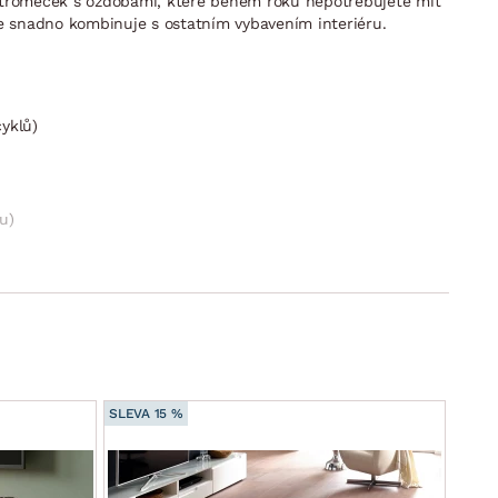
 stromeček s ozdobami, které během roku nepotřebujete mít
e snadno kombinuje s ostatním vybavením interiéru.
cyklů)
u)
SLEVA 15 %