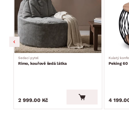
šířka středového prostoru pro umístění stolku: 130 cm
funkce rozkladu na příležitostné lůžko: plocha 124×275 c
úložný prostor (pod sedákem, rozměry cca 127×24,5×54 c
univerzální styl do každého interieru
dodáváno v demontu
Sedací pytel
Kulatý konfe
Rimo, kouřově šedá látka
Peking 60 
2 999.00 Kč
4 199.0