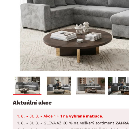
Jídelna
BYTOVÝ TEXTIL
STOLOVÁNÍ A VAŘE
Koupelnové ses
Dětský pokoj
Přikrývky
Jídelní servis
Jídelní sesta
Polštáře
Předsíň, šatna a chodba
Příbory
Zahradní sest
Koberce
Hrnce
Kuchyně
Závěsy a žaluzie
Pánve
Koupelna
Zobrazit vše
Zobrazit vše
Zahrada
VELIKONOCE
Domácnost
Aktuální akce
1. 8. - 31. 8. - Akce 1 + 1 na
vybrané matrace
.
1. 8. - 31. 8. - SLEVA AŽ 30 % na veškerý sortiment
ZAHRA