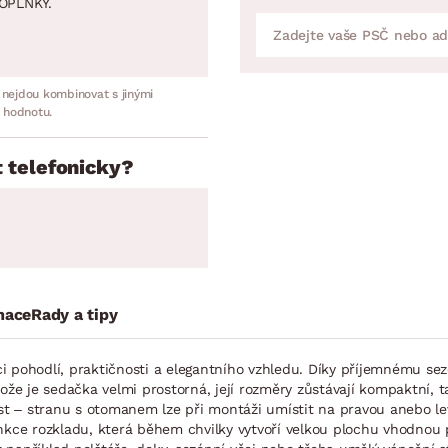
OPLNKY.
 nejdou kombinovat s jinými
 hodnotu.
 telefonicky?
mace
Rady a tipy
 pohodlí, praktičnosti a elegantního vzhledu. Díky příjemnému sez
tože je sedačka velmi prostorná, její rozměry zůstávají kompaktní, 
ost – stranu s otomanem lze při montáži umístit na pravou anebo l
unkce rozkladu, která během chvilky vytvoří velkou plochu vhodnou 