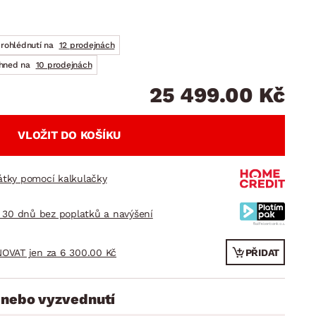
DOPLŇKY
VÁNOCE
ahradní doplňky
ahradní sestavy
prohlédnutí na
12 prodejnách
ihned na
10 prodejnách
25 499.00 Kč
VLOŽIT DO KOŠÍKU
látky pomocí kalkulačky
 30 dnů bez poplatků a navýšení
OVAT jen za 6 300.00 Kč
PŘIDAT
 nebo vyzvednutí