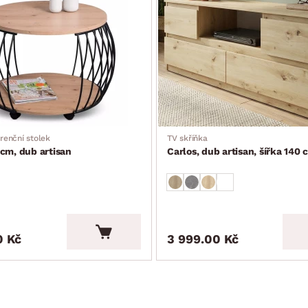
m (sklápěcí typ rozkladu – příležitostné lůžko snadno vznikne po v
m)
renční stolek
TV skříňka
cm, dub artisan
Carlos, dub artisan, šířka 140 
0 Kč
3 999.00 Kč