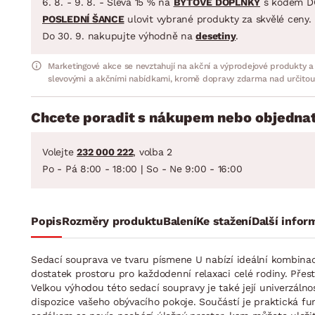
6. 8. - 9. 8. - Sleva 15 % na
BYTOVÉ DOPLŇKY
s kódem D
POSLEDNÍ ŠANCE
ulovit vybrané produkty za skvělé ceny.
Do 30. 9. nakupujte výhodně na
desetiny
.
Marketingové akce se nevztahují na akční a výprodejové produkty a
slevovými a akčními nabídkami, kromě dopravy zdarma nad určitou
Chcete poradit s nákupem nebo objednat
Volejte
232 000 222
, volba 2
Po - Pá 8:00 - 18:00 | So - Ne 9:00 - 16:00
Popis
Rozměry produktu
Balení
Ke stažení
Další infor
Sedací souprava ve tvaru písmene U nabízí ideální kombinaci
dostatek prostoru pro každodenní relaxaci celé rodiny. Přes
Velkou výhodou této sedací soupravy je také její univerzáln
dispozice vašeho obývacího pokoje. Součástí je praktická f