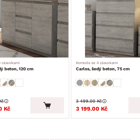
 zásuvkami
Komoda se 4 zásuvkami
dý beton, 120 cm
Carlos, šedý beton, 75 cm
Kč
3 499.00 Kč
0 Kč
3 199.00 Kč