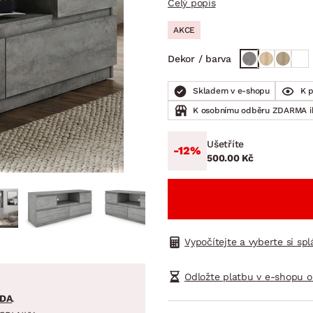
Celý popis
NÍ
DOMÁCÍ SPOTŘEBIČE
ZAHRADNÍ 
tavy
Z
AKCE
vy
Z
Dekor / barva
avy
Skladem v e-shopu
K 
K osobnímu odběru ZDARMA 
Ušetříte
-12%
500.00 Kč
Vypočítejte a vyberte si sp
Odložte platbu v e-shopu o
DA
.