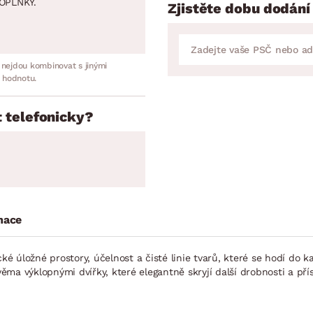
OPLNKY.
Zjistěte dobu dodání
 nejdou kombinovat s jinými
 hodnotu.
 telefonicky?
mace
cké úložné prostory, účelnost a čisté linie tvarů, které se hodí do 
ma výklopnými dvířky, které elegantně skryjí další drobnosti a přís