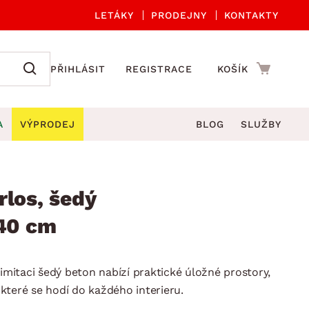
LETÁKY
PRODEJNY
KONTAKTY
PŘIHLÁSIT
REGISTRACE
KOŠÍK
A
VÝPRODEJ
BLOG
SLUŽBY
A ORGANIZACE
Zahradní sety
DROBNÉ BYTOVÉ DOPLŇKY
če
Kuchyňské příslušenství
rlos, šedý
adní židle a křesla
štníky
Kuchyňské doplňky
140 cm
ahradní lavice
viny
Koupelnové doplňky
Zahradní stoly
lečení
Zahradní doplňky
 imitaci šedý beton nabízí praktické úložné prostory,
hradní houpačky
Zobrazit vše
, které se hodí do každého interieru.
ahradní lehátka