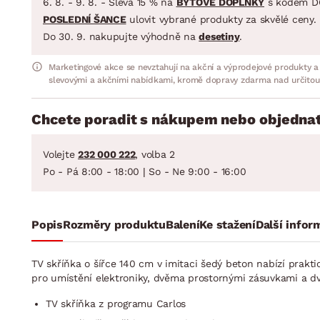
6. 8. - 9. 8. - Sleva 15 % na
BYTOVÉ DOPLŇKY
s kódem D
POSLEDNÍ ŠANCE
ulovit vybrané produkty za skvělé ceny.
Do 30. 9. nakupujte výhodně na
desetiny
.
Marketingové akce se nevztahují na akční a výprodejové produkty a
slevovými a akčními nabídkami, kromě dopravy zdarma nad určitou
Chcete poradit s nákupem nebo objednat
Volejte
232 000 222
, volba 2
Po - Pá 8:00 - 18:00 | So - Ne 9:00 - 16:00
Popis
Rozměry produktu
Balení
Ke stažení
Další infor
TV skříňka o šířce 140 cm v imitaci šedý beton nabízí prakti
pro umístění elektroniky, dvěma prostornými zásuvkami a dvě
TV skříňka z programu Carlos