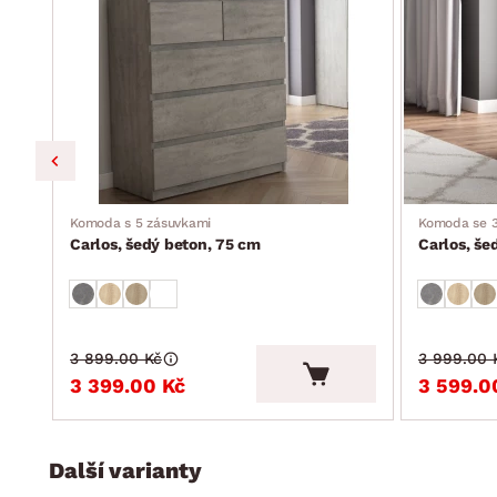
Komoda s 5 zásuvkami
Komoda se 3
Carlos, šedý beton, 75 cm
Carlos, še
3 899.00 Kč
3 999.00 
3 399.00 Kč
3 599.0
Další varianty