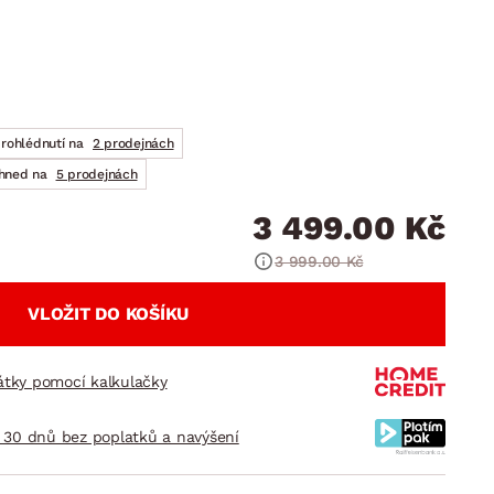
DOPLŇKY
VÁNOCE
ahradní doplňky
ahradní sestavy
prohlédnutí na
2 prodejnách
ihned na
5 prodejnách
3 499.00 Kč
3 999.00 Kč
VLOŽIT DO KOŠÍKU
látky pomocí kalkulačky
 30 dnů bez poplatků a navýšení