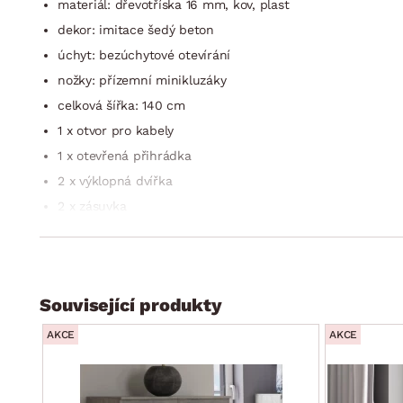
materiál: dřevotříska 16 mm, kov, plast
dekor: imitace šedý beton
úchyt: bezúchytové otevírání
nožky: přízemní minikluzáky
celková šířka: 140 cm
1 x otvor pro kabely
1 x otevřená přihrádka
2 x výklopná dvířka
2 x zásuvka
doporučená nosnost horní TV plochy do 40 kg
stabilní
univerzální do každého interieru
Související produkty
dodáváno v demontu
AKCE
AKCE