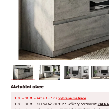
Jídelna
BYTOVÝ TEXTIL
STOLOVÁNÍ A VAŘE
Koupelnové ses
Dětský pokoj
Přikrývky
Jídelní servis
Jídelní sesta
Polštáře
Předsíň, šatna a chodba
Příbory
Zahradní sest
Koberce
Hrnce
Kuchyně
Závěsy a žaluzie
Pánve
Koupelna
Zobrazit vše
Zobrazit vše
Zahrada
VELIKONOCE
Domácnost
Aktuální akce
1. 8. - 31. 8. - Akce 1 + 1 na
vybrané matrace
.
1. 8. - 31. 8. - SLEVA AŽ 30 % na veškerý sortiment
ZAHRA