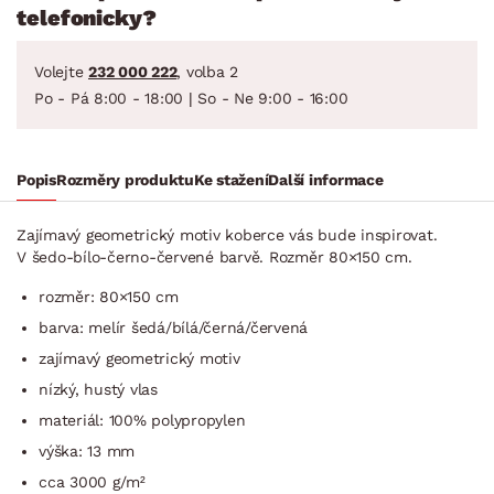
telefonicky?
Volejte
232 000 222
, volba 2
Po - Pá 8:00 - 18:00 | So - Ne 9:00 - 16:00
Popis
Rozměry produktu
Ke stažení
Další informace
Zajímavý geometrický motiv koberce vás bude inspirovat.
V šedo-bílo-černo-červené barvě. Rozměr 80×150 cm.
rozměr: 80×150 cm
barva: melír šedá/bílá/čer­ná/červená
zajímavý geometrický motiv
nízký, hustý vlas
materiál: 100% polypropylen
výška: 13 mm
cca 3000 g/m²