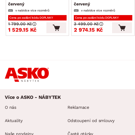
červený
červený
v nabídce více rozměrů
v nabídce více rozměrů
Cena po zadání kódu DOPLNKY
Cena po zadání kódu DOPLNKY
1 799.00 Kč
3 499.00 Kč
1 529.15 Kč
2 974.15 Kč
Více o ASKO - NÁBYTEK
O nás
Reklamace
Aktuality
Odstoupení od smlouvy
Naše prodejny
Časté otázky