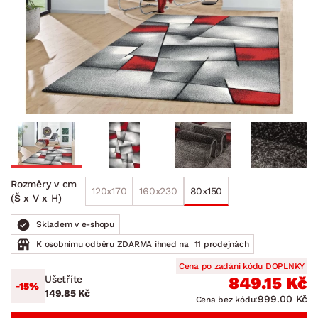
Rozměry v cm
120x170
160x230
80x150
(Š x V x H)
Skladem v e-shopu
K osobnímu odběru ZDARMA ihned na
11 prodejnách
Cena po zadání kódu DOPLNKY
Ušetříte
849.15 Kč
-15%
149.85 Kč
999.00 Kč
Cena bez kódu: