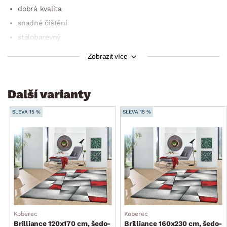
dobrá kvalita
snadné čištění
stálobarevný
zvýšená odolnost proti vodě a bakteriím
Zobrazit více
test: Oeko-Tex Standard 100
Další varianty
SLEVA 15 %
SLEVA 15 %
Koberec
Koberec
Brilliance 120x170 cm, šedo-
Brilliance 160x230 cm, šedo-