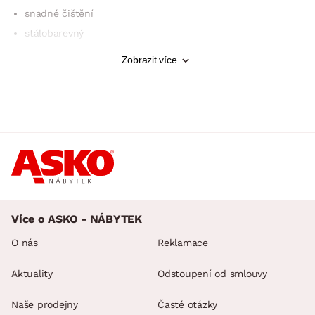
snadné čištění
stálobarevný
zvýšená odolnost proti vodě a bakteriím
Zobrazit více
certifikovaný výrobek podle Oeko-Tex Standard 100
Více o ASKO - NÁBYTEK
O nás
Reklamace
Aktuality
Odstoupení od smlouvy
Naše prodejny
Časté otázky