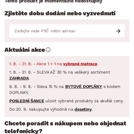
Tento produkt je momentálně nedostupný
Zjistěte dobu dodání nebo vyzvednutí
Aktuální akce
1. 8. - 31. 8. - Akce 1 + 1 na
vybrané matrace
.
1. 8. - 31. 8. - SLEVA AŽ 30 % na veškerý sortiment
ZAHRADA
.
6. 8. - 9. 8. - Sleva 15 % na
BYTOVÉ DOPLŇKY
s kódem
DOPLNKY.
POSLEDNÍ ŠANCE
ulovit vybrané produkty za skvělé ceny.
Do 30. 9. nakupujte výhodně na
desetiny
.
Chcete poradit s nákupem nebo objednat
telefonicky?