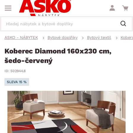
ASKO - NÁBYTEK
Bytové doplňky
Bytový textil
Kober
Koberec Diamond 160x230 cm,
šedo-červený
ID: 502944.8
SLEVA 15 %