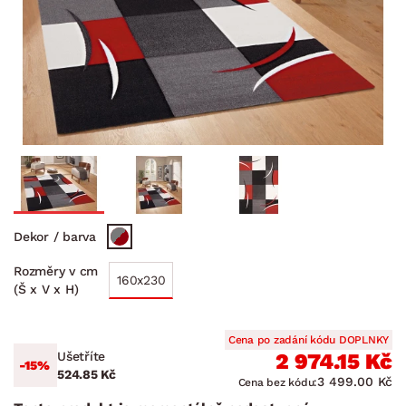
Dekor / barva
Rozměry v cm
160x230
(Š x V x H)
Cena po zadání kódu DOPLNKY
Ušetříte
2 974.15 Kč
-15%
524.85 Kč
3 499.00 Kč
Cena bez kódu: