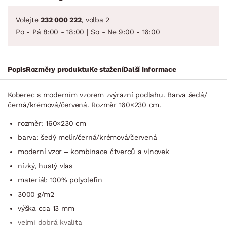
Volejte
232 000 222
, volba 2
Po - Pá 8:00 - 18:00 | So - Ne 9:00 - 16:00
Popis
Rozměry produktu
Ke stažení
Další informace
Koberec s moderním vzorem zvýrazní podlahu. Barva šedá/
černá/kré­mová/červená. Rozměr 160×230 cm.
rozměr: 160×230 cm
barva: šedý melír/černá/kré­mová/červená
moderní vzor – kombinace čtverců a vlnovek
nízký, hustý vlas
materiál: 100% polyolefin
3000 g/m2
výška cca 13 mm
velmi dobrá kvalita