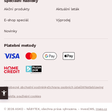
Speciální nabídky
Akční produkty
Aktuální leták
E-shop speciál
Výprodej
Novinky
Platební metody
Všeobecné obchodní podmínky
Ochrana osobních údajů
Whistleblowing
Pravidla používání cookies
© 2026 ASKO - NÁBYTEK, všechna práva vyhrazena. - InveoCMS,
Inveo.cz