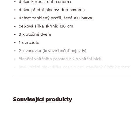
dekor korpus: dub sonoma
dekor přední plochy: dub sonoma
úchyt: zaoblený profil, šedá alu barva
celková šířka skříně: 136 cm
3 x otočné dveře
1 x zrcadlo
2 x zásuvka (kovové boční pojezdy)
členění vnitřního prostoru: 2 x vnitřní blok
levý vnitřní blok: šířka cca 90 cm, otevřený úložný prostor
pravý vnitřní blok: šířka cca 45 cm, otevřený úložný prosto
perokresba vnitřního prostoru skříně viz fotogalerie
dekor vnitřního prostoru: Texline (optika šedého textilníh
Související produkty
další vnitřní police lze dokoupit samostatně jako sdruže
kvalitní zpracování
vyrobeno v Německu
dodáváno v demontu