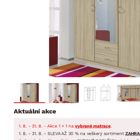
Jídelna
BYTOVÝ TEXTIL
STOLOVÁNÍ A VAŘE
Koupelnové ses
Dětský pokoj
Přikrývky
Jídelní servis
Jídelní sesta
Polštáře
Předsíň, šatna a chodba
Příbory
Zahradní sest
Koberce
Hrnce
Kuchyně
Závěsy a žaluzie
Pánve
Koupelna
Zobrazit vše
Zobrazit vše
Zahrada
VELIKONOCE
Domácnost
Aktuální akce
1. 8. - 31. 8. - Akce 1 + 1 na
vybrané matrace
.
1. 8. - 31. 8. - SLEVA AŽ 30 % na veškerý sortiment
ZAHRA