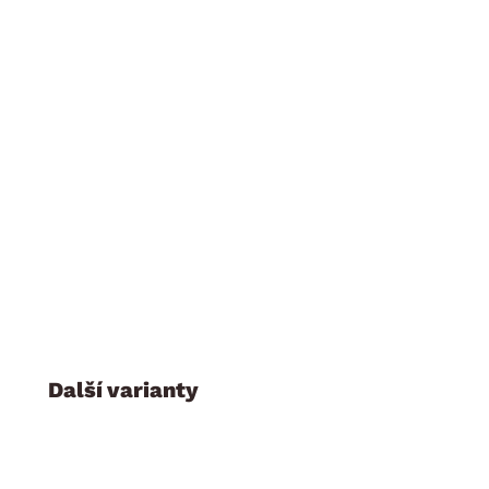
z jednotlivých skříní a nástavců z programu Case lze se
Další varianty