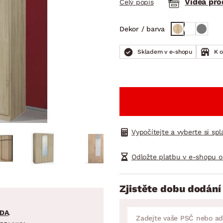
Videa pr
Celý popis
NÍ
DOMÁCÍ SPOTŘEBIČE
ZAHRADNÍ 
tavy
Z
Dekor / barva
vy
Z
avy
Skladem v e-shopu
K 
Vypočítejte a vyberte si sp
Odložte platbu v e-shopu o
Zjistěte dobu dodání
DA
.