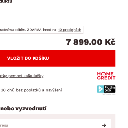
oduktu
DOPLŇKY
VÁNOCE
ahradní doplňky
ahradní sestavy
osobnímu odběru ZDARMA ihned na
10 prodejnách
7 899.00 Kč
VLOŽIT DO KOŠÍKU
látky pomocí kalkulačky
 30 dnů bez poplatků a navýšení
 nebo vyzvednutí