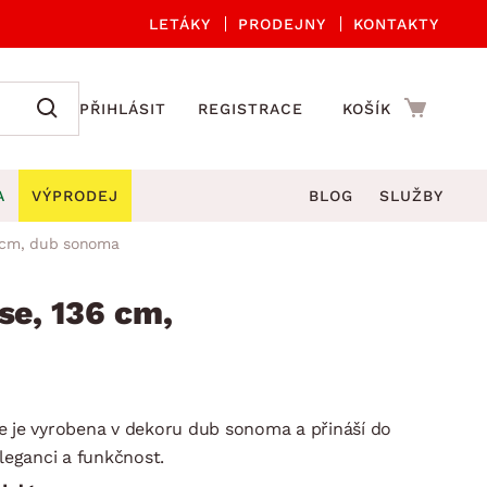
LETÁKY
PRODEJNY
KONTAKTY
PŘIHLÁSIT
REGISTRACE
KOŠÍK
A
VÝPRODEJ
BLOG
SLUŽBY
6 cm, dub sonoma
A ORGANIZACE
Zahradní sety
DROBNÉ BYTOVÉ DOPLŇKY
če
Kuchyňské příslušenství
se, 136 cm,
adní židle a křesla
štníky
Kuchyňské doplňky
ahradní lavice
viny
Koupelnové doplňky
Zahradní stoly
lečení
Zahradní doplňky
e je vyrobena v dekoru dub sonoma a přináší do
hradní houpačky
Zobrazit vše
eganci a funkčnost.
ahradní lehátka