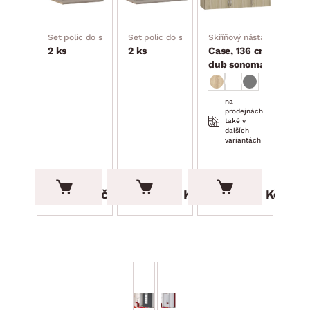
stavit celou praktickou a přehledně uspořádanou šatnu
Set polic do skříně 43 cm
Set polic do skříně 88 cm
Skříňový nástavec
2 ks
2 ks
Case, 136 cm,
dub sonoma
na
prodejnách
také v
dalších
variantách
749.00 Kč
1 399.00 Kč
3 699.00 Kč