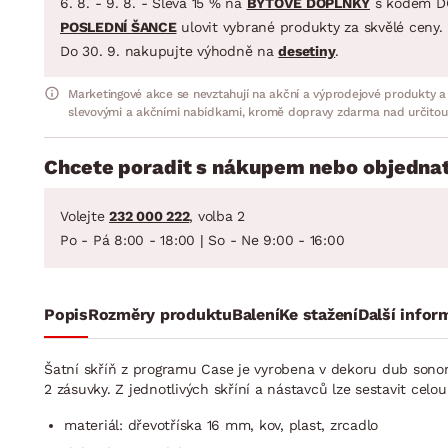
6. 8. - 9. 8. - Sleva 15 % na
BYTOVÉ DOPLŇKY
s kódem D
POSLEDNÍ ŠANCE
ulovit vybrané produkty za skvělé ceny.
Do 30. 9. nakupujte výhodně na
desetiny
.
Marketingové akce se nevztahují na akční a výprodejové produkty a
slevovými a akčními nabídkami, kromě dopravy zdarma nad určitou
Chcete poradit s nákupem nebo objednat
Volejte
232 000 222
, volba 2
Po - Pá 8:00 - 18:00 | So - Ne 9:00 - 16:00
Popis
Rozměry produktu
Balení
Ke stažení
Další infor
Šatní skříň z programu Case je vyrobena v dekoru dub sonom
2 zásuvky. Z jednotlivých skříní a nástavců lze sestavit ce
materiál: dřevotříska 16 mm, kov, plast, zrcadlo