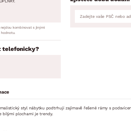
OPLNKY.
 nejdou kombinovat s jinými
 hodnotu.
 telefonicky?
mace
alistický styl nábytku podtrhují zajímavě řešené rámy s podsvícením
 bílými plochami je trendy.