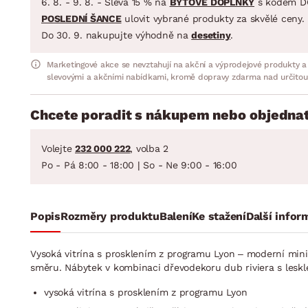
6. 8. - 9. 8. - Sleva 15 % na
BYTOVÉ DOPLŇKY
s kódem D
POSLEDNÍ ŠANCE
ulovit vybrané produkty za skvělé ceny.
Do 30. 9. nakupujte výhodně na
desetiny
.
Marketingové akce se nevztahují na akční a výprodejové produkty a
slevovými a akčními nabídkami, kromě dopravy zdarma nad určitou
Chcete poradit s nákupem nebo objednat
Volejte
232 000 222
, volba 2
Po - Pá 8:00 - 18:00 | So - Ne 9:00 - 16:00
Popis
Rozměry produktu
Balení
Ke stažení
Další infor
Vysoká vitrína s prosklením z programu Lyon – moderní minim
směru. Nábytek v kombinaci dřevodekoru dub riviera s leskle
vysoká vitrína s prosklením z programu Lyon