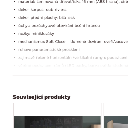
materiál: laminovaná dřevotříska 16 mm (ABS hrana), čir
dekor korpus: dub riviera
dekor přední plochy: bílá lesk
úchyt: bezúchytové otevírání boční hranou
nožky: minikluzáky
mechanismus Soft Close – tlumené dovírání dveří/zásuve
rohové panoramatické prosklení
zajímavě řešené horizontální/ver­tikální rámy s podsvícen
včetně podsvícení rámů (LED pásky, barva světla studená b
bez osvětlení vnitřního prostoru vitráže
moderní minimalistický styl
šířka: 60 cm
Související produkty
1 x pravé dveře – částečně prosklené (úložný prostor/vitráž
zadní ukotvení ke stěně
dodáváno v demontu