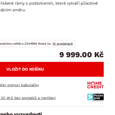
DOPLŇKY
VÁNOCE
 řešené rámy s podsvícením, které vytváří působivé
ahradní doplňky
ikálním směru.
ahradní sestavy
osobnímu odběru ZDARMA ihned na
10 prodejnách
9 999.00 Kč
VLOŽIT DO KOŠÍKU
látky pomocí kalkulačky
 30 dnů bez poplatků a navýšení
 nebo vyzvednutí