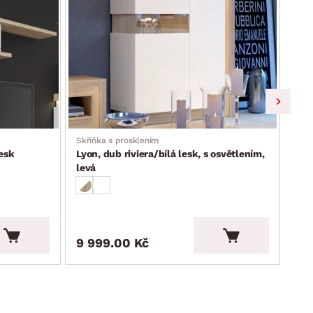
Skříňka s prosklením
Kom
lesk
Lyon, dub riviera/bílá lesk, s osvětlením,
Lyo
levá
9 999.00 Kč
9 