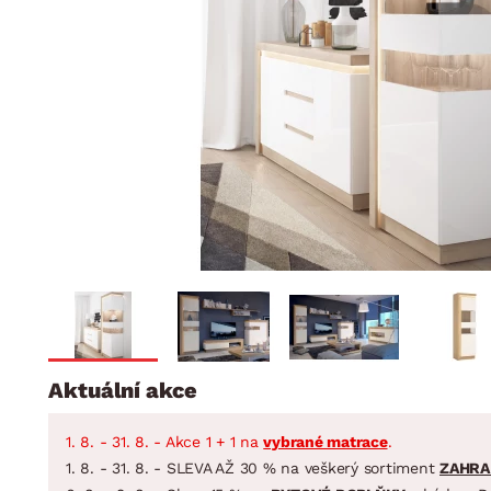
Jídelna
BYTOVÝ TEXTIL
STOLOVÁNÍ A VAŘE
Koupelnové ses
Dětský pokoj
Přikrývky
Jídelní servis
Jídelní sesta
Polštáře
Předsíň, šatna a chodba
Příbory
Zahradní sest
Koberce
Hrnce
Kuchyně
Závěsy a žaluzie
Pánve
Koupelna
Zobrazit vše
Zobrazit vše
Zahrada
VELIKONOCE
Domácnost
Aktuální akce
1. 8. - 31. 8. - Akce 1 + 1 na
vybrané matrace
.
1. 8. - 31. 8. - SLEVA AŽ 30 % na veškerý sortiment
ZAHRA