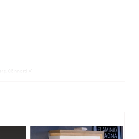
rg. účinnosti A)