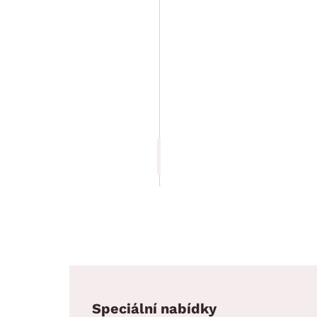
Vysoká vitrína
Lyon, bílá
lesk, s
osvětlením,
pravá
10 499.00 Kč
Speciální nabídky