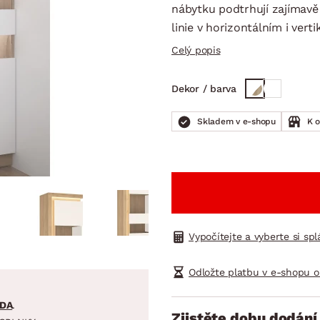
NÍ
DOMÁCÍ SPOTŘEBIČE
ZAHRADNÍ 
nábytku podtrhují zajímavě
tavy
Z
linie v horizontálním i vert
vy
Z
Celý popis
avy
Dekor / barva
Skladem v e-shopu
K 
Vypočítejte a vyberte si sp
Odložte platbu v e-shopu o
DA
.
Zjistěte dobu dodání