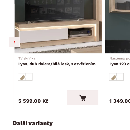
ním
TV skříňka
Nástěnná po
Lyon, dub riviera/bílá lesk, s osvětlením
Lyon 120 c
5 599.00 Kč
1 349.0
Další varianty