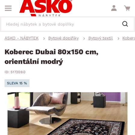
ASKO - NÁBYTEK
Bytové doplňky
Bytový textil
Kober
Koberec Dubai 80x150 cm,
orientální modrý
ID: 517209.0
SLEVA 15 %