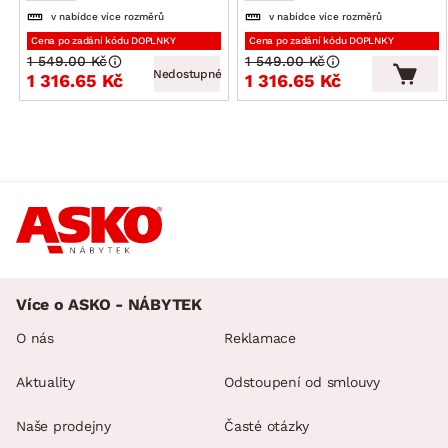
v nabídce více rozměrů
v nabídce více rozměrů
Cena po zadání kódu DOPLNKY
Cena po zadání kódu DOPLNKY
1 549.00 Kč
1 549.00 Kč
Nedostupné
1 316.65 Kč
1 316.65 Kč
Více o ASKO - NÁBYTEK
O nás
Reklamace
Aktuality
Odstoupení od smlouvy
Naše prodejny
Časté otázky