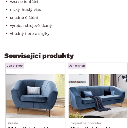
vzor: orientální
nízký, hustý vlas
snadné čištění
výroba: strojově tkaný
vhodný i pro alergiky
Související produkty
Jen e-shop
Jen e-shop
Křeslo
Trojmístná pohovka