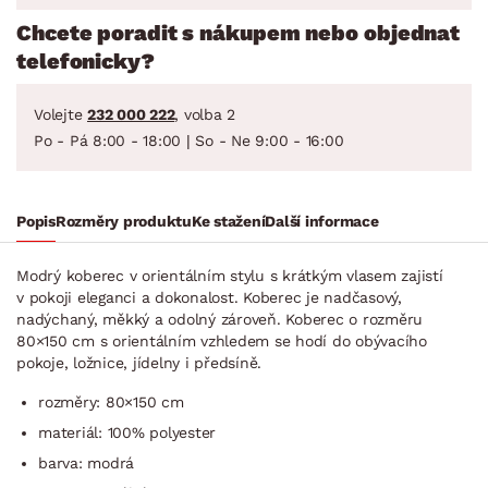
Chcete poradit s nákupem nebo objednat
telefonicky?
Volejte
232 000 222
, volba 2
Po - Pá 8:00 - 18:00 | So - Ne 9:00 - 16:00
Popis
Rozměry produktu
Ke stažení
Další informace
Modrý koberec v orientálním stylu s krátkým vlasem zajistí
v pokoji eleganci a dokonalost. Koberec je nadčasový,
nadýchaný, měkký a odolný zároveň. Koberec o rozměru
80×150 cm s orientálním vzhledem se hodí do obývacího
pokoje, ložnice, jídelny i předsíně.
rozměry: 80×150 cm
materiál: 100% polyester
barva: modrá