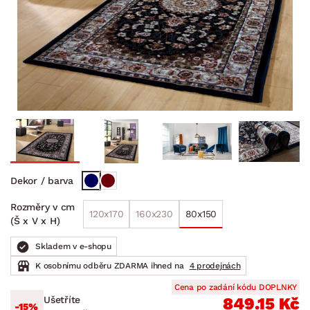
Dekor / barva
Rozměry v cm
120x170
160x230
80x150
(Š x V x H)
Skladem v e-shopu
K osobnímu odběru ZDARMA ihned na
4 prodejnách
Cena po zadání kódu DOPLNKY
Ušetříte
849.15 Kč
-15%