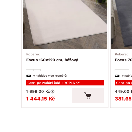
Koberec
Koberec
Focus 160x220 cm, béžový
Focus 70
v nabídce více rozměrů
v nabí
Cena po zadání kódu DOPLNKY
Cena po 
1 699.00 Kč
449.00 
1 444.15 Kč
381.65