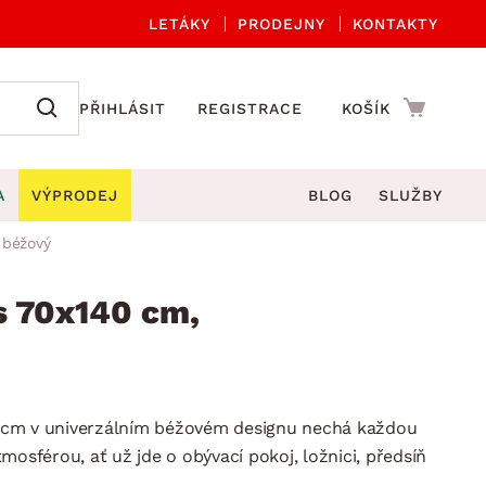
LETÁKY
PRODEJNY
KONTAKTY
PŘIHLÁSIT
REGISTRACE
KOŠÍK
A
VÝPRODEJ
BLOG
SLUŽBY
 béžový
A ORGANIZACE
Zahradní sety
DROBNÉ BYTOVÉ DOPLŇKY
če
Kuchyňské příslušenství
s 70x140 cm,
adní židle a křesla
štníky
Kuchyňské doplňky
ahradní lavice
viny
Koupelnové doplňky
Zahradní stoly
lečení
Zahradní doplňky
 cm v univerzálním béžovém designu nechá každou
hradní houpačky
Zobrazit vše
mosférou, ať už jde o obývací pokoj, ložnici, předsíň
ahradní lehátka