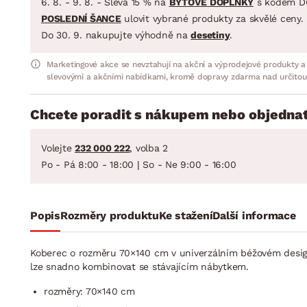
6. 8. - 9. 8. - Sleva 15 % na
BYTOVÉ DOPLŇKY
s kódem D
POSLEDNÍ ŠANCE
ulovit vybrané produkty za skvělé ceny.
Do 30. 9. nakupujte výhodně na
desetiny
.
Marketingové akce se nevztahují na akční a výprodejové produkty a
slevovými a akčními nabídkami, kromě dopravy zdarma nad určitou
Chcete poradit s nákupem nebo objednat
Volejte
232 000 222
, volba 2
Po - Pá 8:00 - 18:00 | So - Ne 9:00 - 16:00
Popis
Rozměry produktu
Ke stažení
Další informace
Koberec o rozměru 70×140 cm v univerzálním béžovém designu
lze snadno kombinovat se stávajícím nábytkem.
rozměry: 70×140 cm