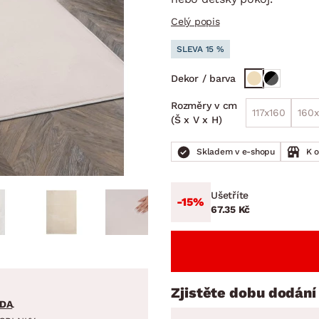
NÍ
DOMÁCÍ SPOTŘEBIČE
ZAHRADNÍ 
tavy
Z
Celý popis
vy
Z
SLEVA 15 %
avy
Dekor / barva
Rozměry v cm
117x160
160
(Š x V x H)
Skladem v e-shopu
K 
Ušetříte
-15%
67.35 Kč
Zjistěte dobu dodání
DA
.