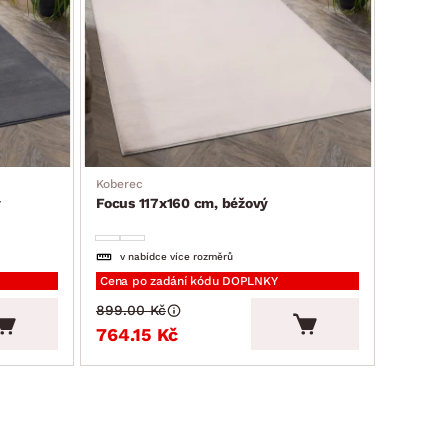
Koberec
ý
Focus 117x160 cm, béžový
v nabídce více rozměrů
Cena po zadání kódu DOPLNKY
899.00 Kč
764.15 Kč