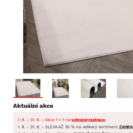
Jídelna
BYTOVÝ TEXTIL
STOLOVÁNÍ A VAŘE
Koupelnové ses
Dětský pokoj
Přikrývky
Jídelní servis
Jídelní sesta
Polštáře
Předsíň, šatna a chodba
Příbory
Zahradní sest
Koberce
Hrnce
Kuchyně
Závěsy a žaluzie
Pánve
Koupelna
Zobrazit vše
Zobrazit vše
Zahrada
VELIKONOCE
Domácnost
Aktuální akce
1. 8. - 31. 8. - Akce 1 + 1 na
vybrané matrace
.
1. 8. - 31. 8. - SLEVA AŽ 30 % na veškerý sortiment
ZAHRA