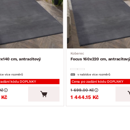
Koberec
x140 cm, antracitový
Focus 160x220 cm, antracitov
dce více rozměrů
v nabídce více rozměrů
zadání kódu DOPLNKY
Cena po zadání kódu DOPLNKY
Kč
1 699.00 Kč
 Kč
1 444.15 Kč