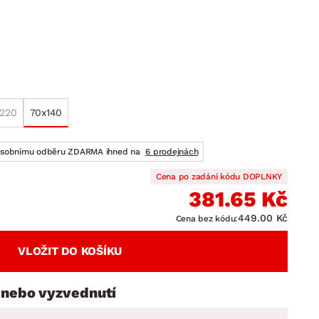
DOPLŇKY
VÁNOCE
ahradní doplňky
ahradní sestavy
x220
70x140
osobnímu odběru ZDARMA ihned na
6 prodejnách
Cena po zadání kódu DOPLNKY
381.65 Kč
449.00 Kč
Cena bez kódu:
VLOŽIT DO KOŠÍKU
 nebo vyzvednutí