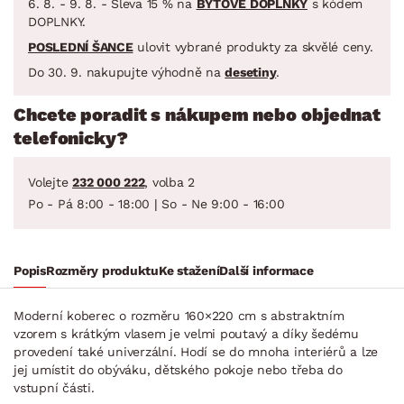
6. 8. - 9. 8. - Sleva 15 % na
BYTOVÉ DOPLŇKY
s kódem
DOPLNKY.
POSLEDNÍ ŠANCE
ulovit vybrané produkty za skvělé ceny.
Do 30. 9. nakupujte výhodně na
desetiny
.
Chcete poradit s nákupem nebo objednat
telefonicky?
Volejte
232 000 222
, volba 2
Po - Pá 8:00 - 18:00 | So - Ne 9:00 - 16:00
Popis
Rozměry produktu
Ke stažení
Další informace
Moderní koberec o rozměru 160×220 cm s abstraktním
vzorem s krátkým vlasem je velmi poutavý a díky šedému
provedení také univerzální. Hodí se do mnoha interiérů a lze
jej umístit do obýváku, dětského pokoje nebo třeba do
vstupní části.