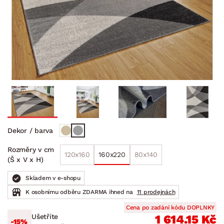
Dekor / barva
Rozměry v cm
120x160
160x220
80x140
(Š x V x H)
Skladem v e-shopu
K osobnímu odběru ZDARMA ihned na
11 prodejnách
Cena po zadání kódu DOPLNKY
Ušetříte
1 614.15 Kč
-15%