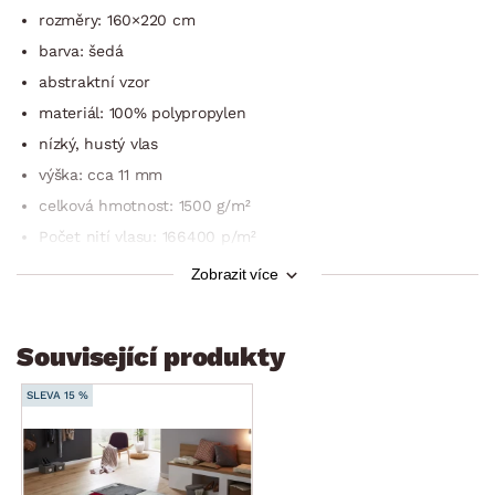
rozměry: 160×220 cm
barva: šedá
abstraktní vzor
materiál: 100% polypropylen
nízký, hustý vlas
výška: cca 11 mm
celková hmotnost: 1500 g/m²
Počet nití vlasu: 166400 p/m²
vysoce kvalitní
Zobrazit více
snadné čištění: plochý, robustní (vhodný pro robotické
vysavače)
Související produkty
výroba: strojově tkané
antialergický
SLEVA 15 %
vhodný pro podlahové vytápění