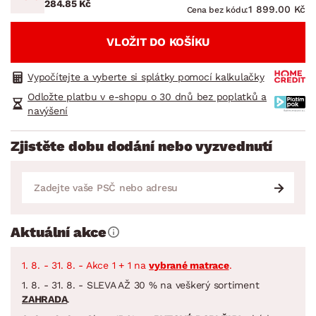
284.85 Kč
1 899.00 Kč
Cena bez kódu:
VLOŽIT DO KOŠÍKU
Vypočítejte a vyberte si splátky pomocí kalkulačky
Odložte platbu v e-shopu o 30 dnů bez poplatků a
navýšení
Zjistěte dobu dodání nebo vyzvednutí
Aktuální akce
1. 8. - 31. 8. - Akce 1 + 1 na
vybrané matrace
.
1. 8. - 31. 8. - SLEVA AŽ 30 % na veškerý sortiment
ZAHRADA
.