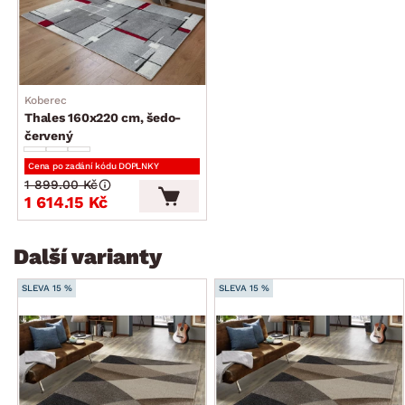
Koberec
Thales 160x220 cm, šedo-
červený
Cena po zadání kódu DOPLNKY
1 899.00 Kč
1 614.15 Kč
Další varianty
SLEVA 15 %
SLEVA 15 %