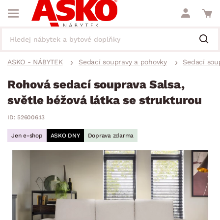
ASKO - NÁBYTEK
Sedací soupravy a pohovky
Sedací sou
Rohová sedací souprava Salsa,
světle béžová látka se strukturou
ID: 526006.13
Jen e-shop
ASKO DNY
Doprava zdarma