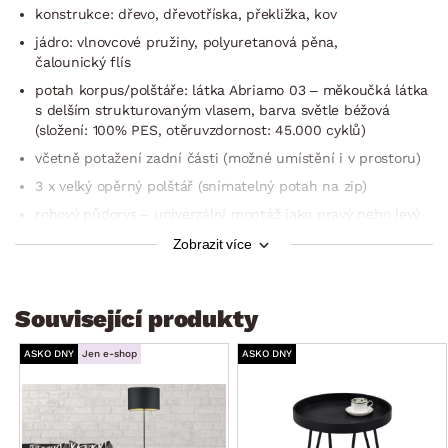
konstrukce: dřevo, dřevotříska, překližka, kov
jádro: vlnovcové pružiny, polyuretanová pěna,
čalounický flís
potah korpus/polštáře: látka Abriamo 03 – měkoučká látka
s delším strukturovaným vlasem, barva světle béžová
(složení: 100% PES, otěruvzdornost: 45.000 cyklů)
včetně potažení zadní části (možné umístění i v prostoru)
3 x velký opěrný polštář (snímatelný potah na zip)
rohový půdorys – univerzální montáž jako pravý nebo levý
roh (umístění otomanu na pravou nebo levou stranu)
Zobrazit více
levá/pravá boční područka: zaoblený tvar
sedák: středně měkký
Související produkty
opěrák: opěrné polštáře s hustou výplní – příjemně
měkké opření
ASKO DNY
Jen e-shop
ASKO DNY
přední nohy: hranatý profil, dřevo, černé/zadní nohy:
tvrzený plast, černé
funkce rozkladu na příležitostné lůžko: plocha 112×183 cm
(sklápěcí typ rozkladu – příležitostné lůžko snadno vznikne