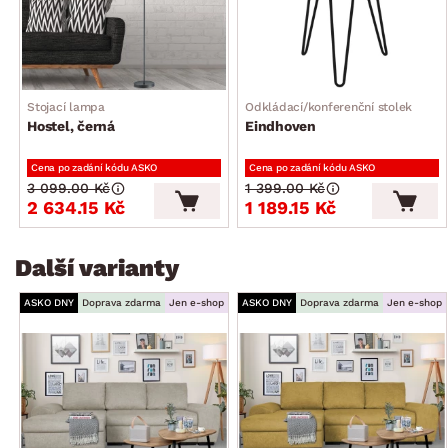
po vysunutí sedáku vpřed a sklopení opěráku)
úložný prostor (pod sedákem)
trendy styl
také do menšího obýváku
Stojací lampa
Odkládací/konferenční stolek
dodáváno v částečném demontu
Hostel, černá
Eindhoven
Cena po zadání kódu ASKO
Cena po zadání kódu ASKO
3 099.00 Kč
1 399.00 Kč
2 634.15 Kč
1 189.15 Kč
Další varianty
ASKO DNY
Doprava zdarma
Jen e-shop
ASKO DNY
Doprava zdarma
Jen e-shop