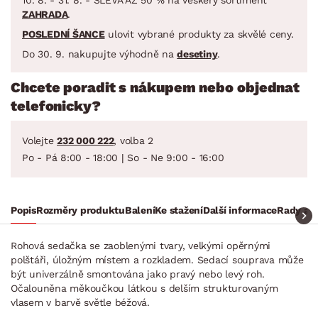
ZAHRADA
.
POSLEDNÍ ŠANCE
ulovit vybrané produkty za skvělé ceny.
Do 30. 9. nakupujte výhodně na
desetiny
.
Chcete poradit s nákupem nebo objednat
telefonicky?
Volejte
232 000 222
, volba 2
Po - Pá 8:00 - 18:00 | So - Ne 9:00 - 16:00
Popis
Rozměry produktu
Balení
Ke stažení
Další informace
Rady a t
Rohová sedačka se zaoblenými tvary, velkými opěrnými
polštáři, úložným místem a rozkladem. Sedací souprava může
být univerzálně smontována jako pravý nebo levý roh.
Očalouněna měkoučkou látkou s delším strukturovaným
vlasem v barvě světle béžová.