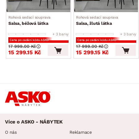
Rohová sedací souprava
Rohová sedací souprava
Salsa, béžová látka
Salsa, žlutá látka
+ 3 barvy
+ 3 barvy
Cena po zadání kódu ASKO
Cena po zadání kódu ASKO
17 999.00 Kč
17 999.00 Kč
15 299.15 Kč
15 299.15 Kč
Více o ASKO - NÁBYTEK
O nás
Reklamace