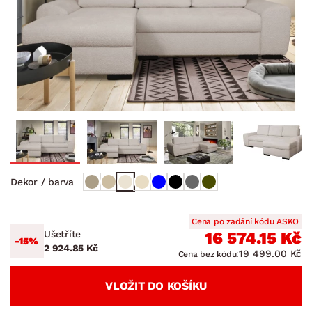
Dekor / barva
Cena po zadání kódu ASKO
Ušetříte
16 574.15 Kč
-15%
2 924.85 Kč
19 499.00 Kč
Cena bez kódu:
VLOŽIT DO KOŠÍKU