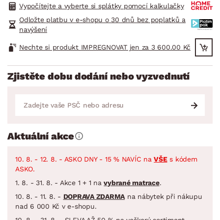
Vypočítejte a vyberte si splátky pomocí kalkulačky
Odložte platbu v e-shopu o 30 dnů bez poplatků a
navýšení
Nechte si produkt IMPREGNOVAT jen za 3 600.00 Kč
Zjistěte dobu dodání nebo vyzvednutí
Aktuální akce
10. 8. - 12. 8. - ASKO DNY - 15 % NAVÍC na
VŠE
s kódem
ASKO.
1. 8. - 31. 8. - Akce 1 + 1 na
vybrané matrace
.
10. 8. - 11. 8. -
DOPRAVA ZDARMA
na nábytek při nákupu
nad 6 000 Kč v e-shopu.
10. 8. - 31. 8. - SLEVA AŽ 50 % na veškerý sortiment