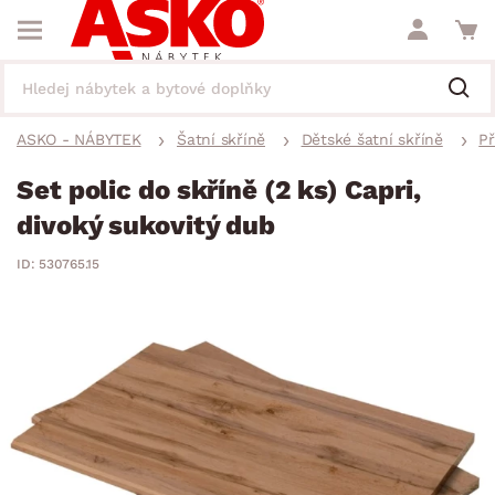
ASKO - NÁBYTEK
Šatní skříně
Dětské šatní skříně
Př
Set polic do skříně (2 ks) Capri,
divoký sukovitý dub
ID: 530765.15