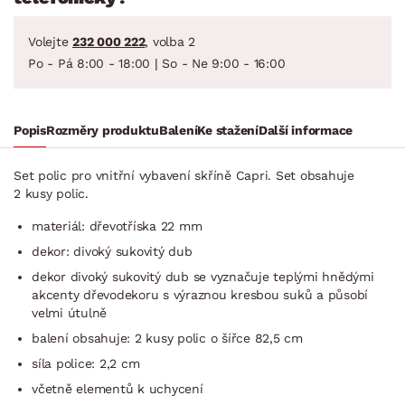
Volejte
232 000 222
, volba 2
Po - Pá 8:00 - 18:00 | So - Ne 9:00 - 16:00
Popis
Rozměry produktu
Balení
Ke stažení
Další informace
Set polic pro vnitřní vybavení skříně Capri. Set obsahuje
2 kusy polic.
materiál: dřevotříska 22 mm
dekor: divoký sukovitý dub
dekor divoký sukovitý dub se vyznačuje teplými hnědými
akcenty dřevodekoru s výraznou kresbou suků a působí
velmi útulně
balení obsahuje: 2 kusy polic o šířce 82,5 cm
síla police: 2,2 cm
včetně elementů k uchycení