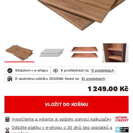
Skladem v e-shopu
K prohlédnutí na
11 prodejnách
K osobnímu odběru ZDARMA ihned na
10 prodejnách
1 249.00 Kč
VLOŽIT DO KOŠÍKU
Vypočítejte a vyberte si splátky pomocí kalkulačky
Odložte platbu v e-shopu o 30 dnů bez poplatků a