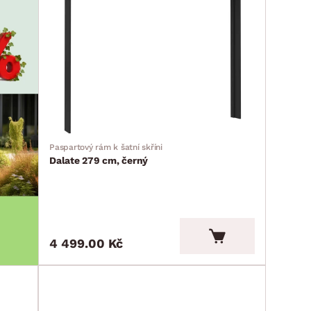
Paspartový rám k šatní skříni
Dalate 279 cm, černý
4 499.00 Kč