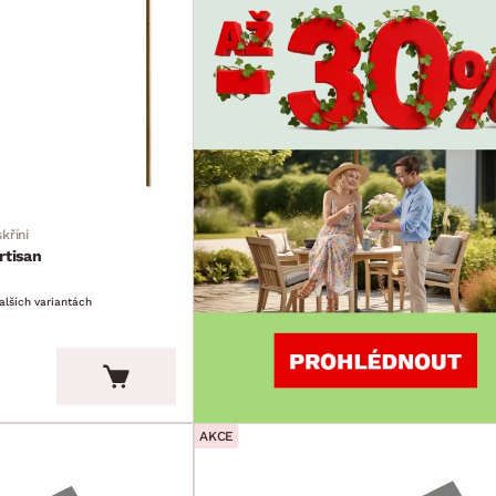
kříni
rtisan
alších variantách
AKCE