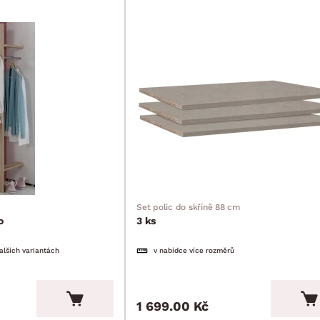
Set polic do skříně 88 cm
o
3 ks
alších variantách
v nabídce více rozměrů
1 699.00 Kč