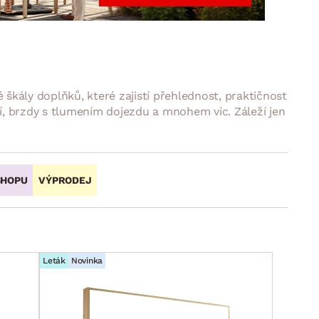
DOPLŇKY
VÁNOCE
ahradní doplňky
ahradní sestavy
é škály doplňků, které zajistí přehlednost, praktičnost
ení, brzdy s tlumením dojezdu a mnohem víc. Záleží jen
SHOPU
VÝPRODEJ
Leták
Novinka