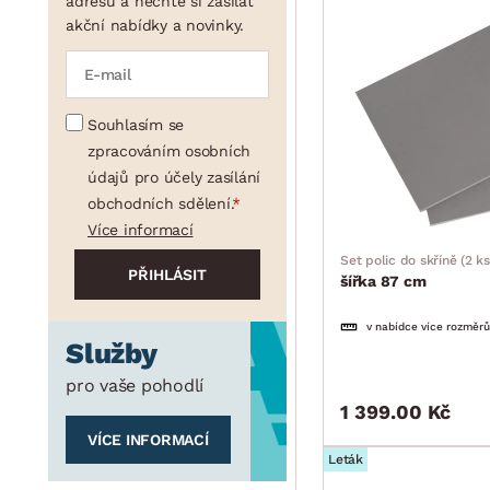
adresu a nechte si zasílat
akční nabídky a novinky.
Souhlasím se
zpracováním osobních
údajů pro účely zasílání
obchodních sdělení.
Více informací
Set polic do skříně (2 ks
šířka 87 cm
v nabídce více rozměrů
Služby
pro vaše pohodlí
1 399.00 Kč
VÍCE INFORMACÍ
Leták