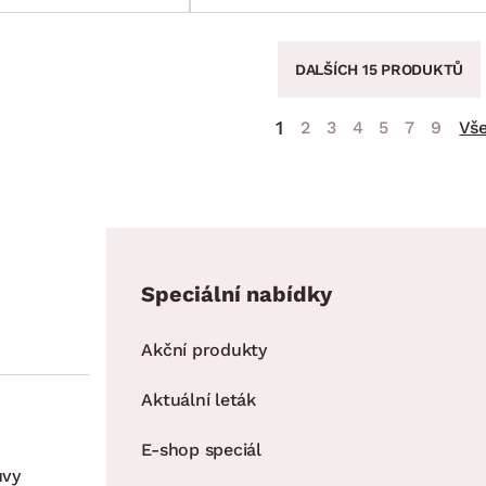
DALŠÍCH 15 PRODUKTŮ
1
2
3
4
5
7
9
Vš
Speciální nabídky
Akční produkty
Aktuální leták
E-shop speciál
uvy