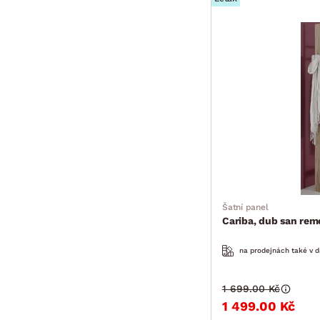
Šatní panel
Cariba, dub san rem
na prodejnách také v d
1 699.00 Kč
1 499.00 Kč