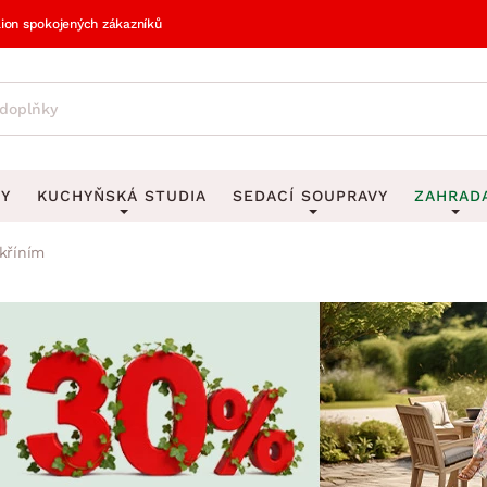
lion spokojených zákazníků
VY
KUCHYŇSKÁ STUDIA
SEDACÍ SOUPRAVY
ZAHRAD
skříním
vy
DEKORACE
Sedací soupravy do U
UKLÁDÁNÍ 
y
Obrazy
Věšáky na klí
avy
Rohové sedací soupravy
Zahr
Zrcadla
Stojany na de
tavy
Sedací soupravy 3-2-1
Z
la
Hodiny
Stojany na no
avy
Sedací soupravy na míru
Vázy
Stojany na ob
vy
Za
Zobrazit vše
Zobrazit vše
avy
Z