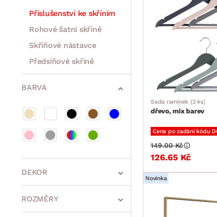
Příslušenství ke skříním
Rohové šatní skříně
Skříňové nástavce
Předsíňové skříně
Rošty
Matrace
Komody, skříňky a vitríny
Bytové doplňky
Sedací soupravy a pohovky
Sestavy a stěny
Drobný nábytek
Spotřebiče
BARVA
Sada ramínek (3 ks)
dřevo, mix barev
Cena po zadání kódu 
149.00 Kč
126.65 Kč
DEKOR
Novinka
ROZMĚRY