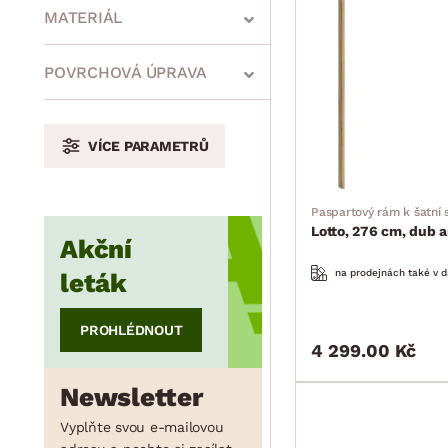
MATERIÁL
min.
cm
max.
cm
POVRCHOVÁ ÚPRAVA
VÍCE PARAMETRŮ
min.
cm
max.
cm
Paspartový rám k šatní s
Lotto, 276 cm, dub a
Akční
min.
cm
max.
cm
na prodejnách také v d
leták
PROHLÉDNOUT
4 299.00 Kč
Newsletter
Vyplňte svou e-mailovou