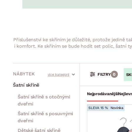
Jídelna
BYTOVÝ TEXTIL
STOLOVÁNÍ A VAŘE
Koupelnové ses
Dětský pokoj
Přikrývky
Jídelní servis
Jídelní sesta
Polštáře
Předsíň, šatna a chodba
Příbory
Zahradní sest
Koberce
Hrnce
Kuchyně
Příslušenství ke skříním je důležité, protože jedině t
Závěsy a žaluzie
Pánve
Koupelna
i komfort. Ke skříním se bude hodit set polic, šatní 
Zobrazit vše
Zobrazit vše
Zahrada
VELIKONOCE
Domácnost
NÁBYTEK
FILTRY
0
SK
Stoly a stolky
Křesla a sezení
Židle a lavice
Postele
Šatní skříně
Nejprodávanější
Nejlevn
Šatní skříně s otočnými
dveřmi
SLEVA 15 %
Novinka
Šatní skříně s posuvnými
dveřmi
Dětské šatní skříně