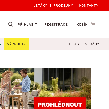
LETÁKY
PRODEJNY
KONTAKTY
PŘIHLÁSIT
REGISTRACE
KOŠÍK
A
VÝPRODEJ
BLOG
SLUŽBY
A ORGANIZACE
Zahradní sety
DROBNÉ BYTOVÉ DOPLŇKY
če
Kuchyňské příslušenství
adní židle a křesla
štníky
Kuchyňské doplňky
ahradní lavice
viny
Koupelnové doplňky
Zahradní stoly
lečení
Zahradní doplňky
hradní houpačky
Zobrazit vše
ahradní lehátka