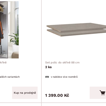
kříně
Set polic do skříně 88 cm
2 ks
alších variantách
v nabídce více rozměrů
Kup na prodejně
1 399.00 Kč