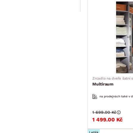
Zrcadlo na dveře šatní s
Multiraum
na prodejnách také v d
1 699.00 Kč
1 499.00 Kč
Leták