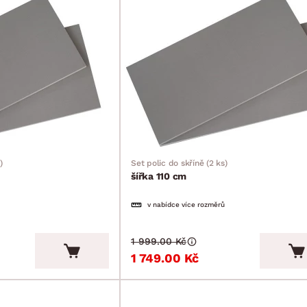
)
Set polic do skříně (2 ks)
šířka 110 cm
v nabídce více rozměrů
1 999.00 Kč
1 749.00 Kč