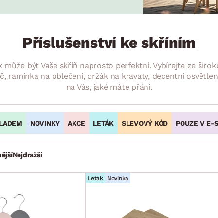
NÍ
DOMÁCÍ SPOTŘEBIČE
ZAHRADNÍ 
tavy
Z
vy
Z
Příslušenství ke skříním
avy
ak může být Vaše skříň naprosto perfektní. Vybírejte ze širok
tyč, ramínka na oblečení, držák na kravaty, decentní osvětl
na Vás, jaké máte přání.
LADEM
NOVINKY
AKCE
LETÁK
SLEVOVÝ KÓD
POUZE V E-
ější
Nejdražší
Leták
Novinka