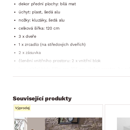
dekor přední plochy: bílá mat
úchyt: plast, šedá alu
nožky: kluzáky, šedá alu
celková šířka: 120 cm
3 x dveře
1 x zrcadlo (na středových dveřích)
2 x zásuvka
členění vnitřního prostoru: 2 x vnitřní blok
levý vnitřní blok: šířka cca 37,5 cm, úložný prostor, 3 x p
pravý vnitřní blok: šířka cca 77 cm, otevřený úložný prosto
vyobrazení vnitřního prostoru: viz fotogalerie
univerzální využití v každé mísnosti
Související produkty
včetně montážního návodu
Výprodej
dodáváno v demontu