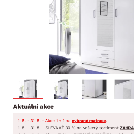
Jídelna
BYTOVÝ TEXTIL
STOLOVÁNÍ A VAŘE
Koupelnové ses
Dětský pokoj
Přikrývky
Jídelní servis
Jídelní sesta
Polštáře
Předsíň, šatna a chodba
Příbory
Zahradní sest
Koberce
Hrnce
Kuchyně
Závěsy a žaluzie
Pánve
Koupelna
Zobrazit vše
Zobrazit vše
Zahrada
VELIKONOCE
Domácnost
Aktuální akce
1. 8. - 31. 8. - Akce 1 + 1 na
vybrané matrace
.
1. 8. - 31. 8. - SLEVA AŽ 30 % na veškerý sortiment
ZAHRA