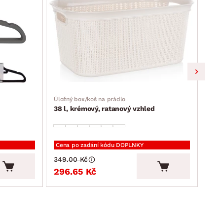
Úložný box/koš na prádlo
Úlož
38 l, krémový, ratanový vzhled
39x
Cena po zadání kódu DOPLNKY
Cen
349.00 Kč
199
296.65 Kč
16