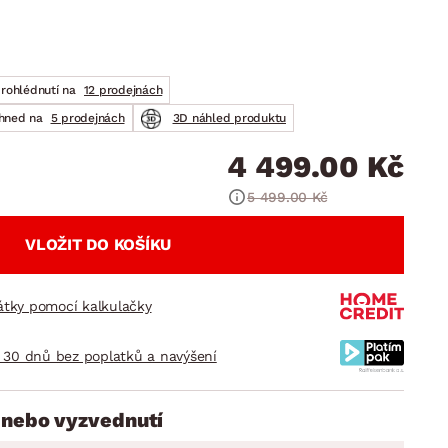
DOPLŇKY
VÁNOCE
ahradní doplňky
ahradní sestavy
prohlédnutí na
12 prodejnách
ihned na
5 prodejnách
3D náhled produktu
4 499.00 Kč
5 499.00 Kč
VLOŽIT DO KOŠÍKU
látky pomocí kalkulačky
 30 dnů bez poplatků a navýšení
 nebo vyzvednutí