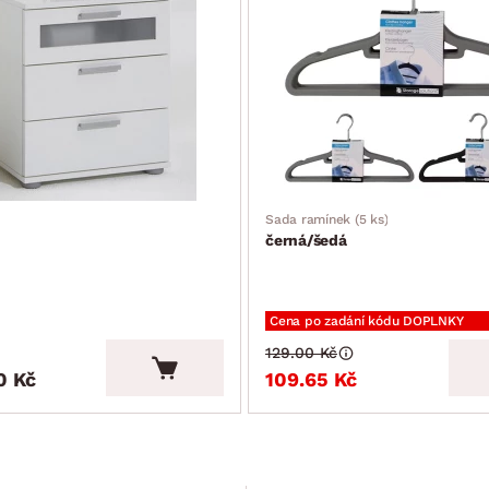
Sada ramínek (5 ks)
černá/šedá
Cena po zadání kódu DOPLNKY
129.00 Kč
0 Kč
109.65 Kč