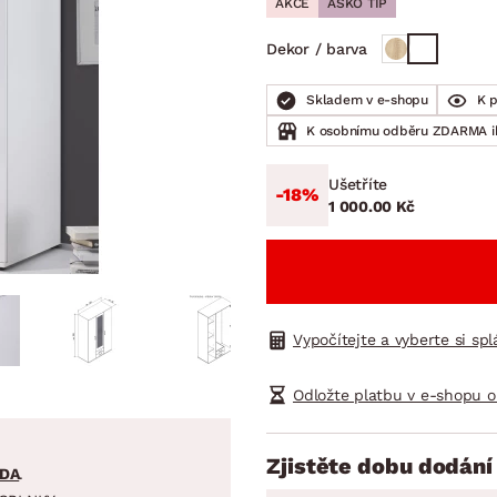
AKCE
ASKO TIP
NÍ
DOMÁCÍ SPOTŘEBIČE
ZAHRADNÍ 
tavy
Z
Dekor / barva
vy
Z
Skladem v e-shopu
K 
avy
K osobnímu odběru ZDARMA 
Ušetříte
-18%
1 000.00 Kč
Vypočítejte a vyberte si sp
Odložte platbu v e-shopu o
Zjistěte dobu dodání
DA
.