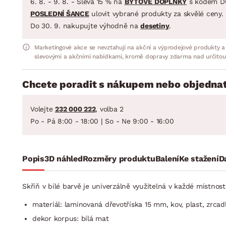
6. 8. - 9. 8. - Sleva 15 % na
BYTOVÉ DOPLŇKY
s kódem D
POSLEDNÍ ŠANCE
ulovit vybrané produkty za skvělé ceny.
Do 30. 9. nakupujte výhodně na
desetiny
.
Marketingové akce se nevztahují na akční a výprodejové produkty a
slevovými a akčními nabídkami, kromě dopravy zdarma nad určitou
Chcete poradit s nákupem nebo objednat
Volejte
232 000 222
, volba 2
Po - Pá 8:00 - 18:00 | So - Ne 9:00 - 16:00
Popis
3D náhled
Rozměry produktu
Balení
Ke stažení
D
Skříň v bílé barvě je univerzálně využitelná v každé místnost
materiál: laminovaná dřevotříska 15 mm, kov, plast, zrcad
dekor korpus: bílá mat