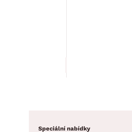
Šatní skříň
Karl,
dub
sonoma
5 999.00 Kč
Speciální nabídky