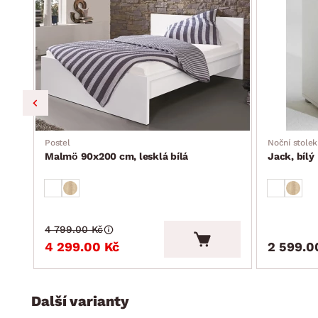
Postel
Noční stolek
Malmö 90x200 cm, lesklá bílá
Jack, bílý
4 799.00 Kč
4 299.00 Kč
2 599.0
Další varianty