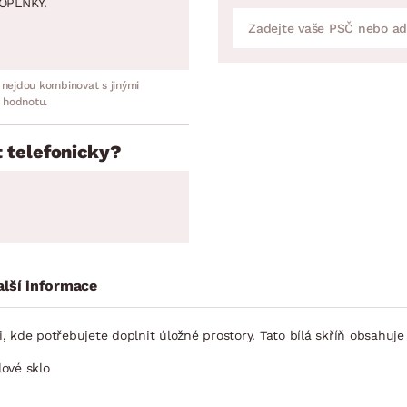
OPLNKY.
 nejdou kombinovat s jinými
 hodnotu.
 telefonicky?
alší informace
i, kde potřebujete doplnit úložné prostory. Tato bílá skříň obsahuje
lové sklo