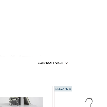
olice – výškově nastavitelná
ZOBRAZIT VÍCE
r, 1 x závěsná šatní tyč z kovu, 1 x police
SLEVA 15 %