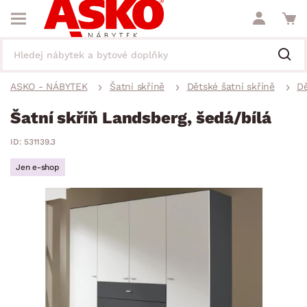
ASKO - NÁBYTEK
Šatní skříně
Dětské šatní skříně
Dě
Šatní skříň Landsberg, šedá/bílá
ID: 531139.3
Jen e-shop