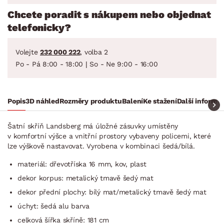
Chcete poradit s nákupem nebo objednat
telefonicky?
Volejte
232 000 222
, volba 2
Po - Pá 8:00 - 18:00 | So - Ne 9:00 - 16:00
Popis
3D náhled
Rozměry produktu
Balení
Ke stažení
Další informa
Šatní skříň Landsberg má úložné zásuvky umístěny
v komfortní výšce a vnitřní prostory vybaveny policemi, které
lze výškově nastavovat. Vyrobena v kombinaci šedá/bílá.
materiál: dřevotříska 16 mm, kov, plast
dekor korpus: metalický tmavě šedý mat
dekor přední plochy: bílý mat/metalický tmavě šedý mat
úchyt: šedá alu barva
celková šířka skříně: 181 cm