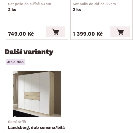
kvalitní zpracování
Set polic do skříně 43 cm
Set polic do skříně 88 cm
2 ks
2 ks
včetně montážního návodu
vyrobeno v Německu
dodáváno v demontu
749.00 Kč
1 399.00 Kč
Další varianty
Jen e-shop
Šatní skříň
Landsberg, dub sonoma/bílá