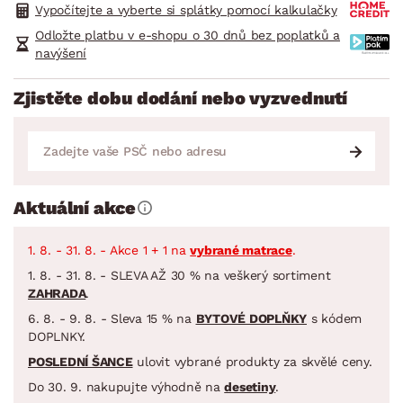
Vypočítejte a vyberte si splátky pomocí kalkulačky
Odložte platbu v e-shopu o 30 dnů bez poplatků a
navýšení
Zjistěte dobu dodání nebo vyzvednutí
Aktuální akce
1. 8. - 31. 8. - Akce 1 + 1 na
vybrané matrace
.
1. 8. - 31. 8. - SLEVA AŽ 30 % na veškerý sortiment
ZAHRADA
.
6. 8. - 9. 8. - Sleva 15 % na
BYTOVÉ DOPLŇKY
s kódem
DOPLNKY.
POSLEDNÍ ŠANCE
ulovit vybrané produkty za skvělé ceny.
Do 30. 9. nakupujte výhodně na
desetiny
.