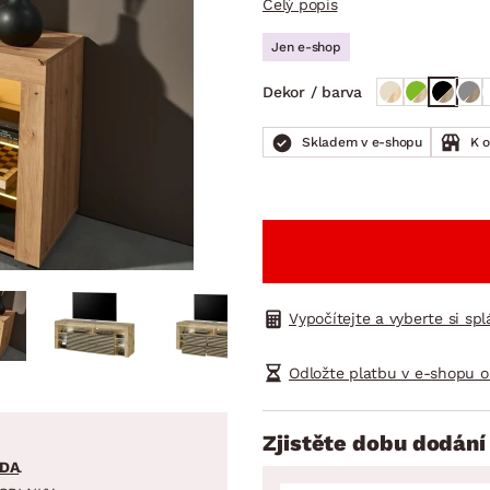
Celý popis
NÍ
DOMÁCÍ SPOTŘEBIČE
ZAHRADNÍ 
tavy
Z
Jen e-shop
vy
Z
Dekor / barva
avy
Skladem v e-shopu
K 
Vypočítejte a vyberte si sp
Odložte platbu v e-shopu o
Zjistěte dobu dodání
DA
.