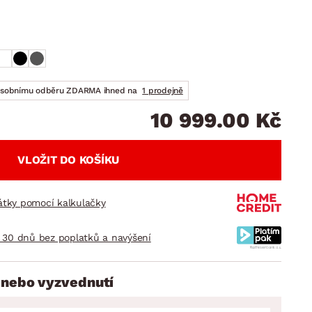
DOPLŇKY
VÁNOCE
ahradní doplňky
ahradní sestavy
osobnímu odběru ZDARMA ihned na
1 prodejně
10 999.00 Kč
VLOŽIT DO KOŠÍKU
látky pomocí kalkulačky
 30 dnů bez poplatků a navýšení
 nebo vyzvednutí