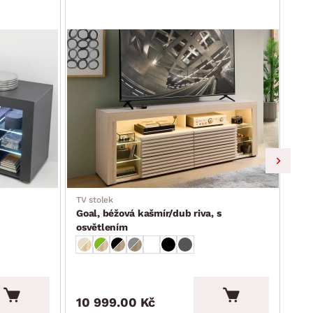
Jen e
TV stolek
TV s
Goal, béžová kašmír/dub riva, s
Goa
osvětlením
10 999.00 Kč
10