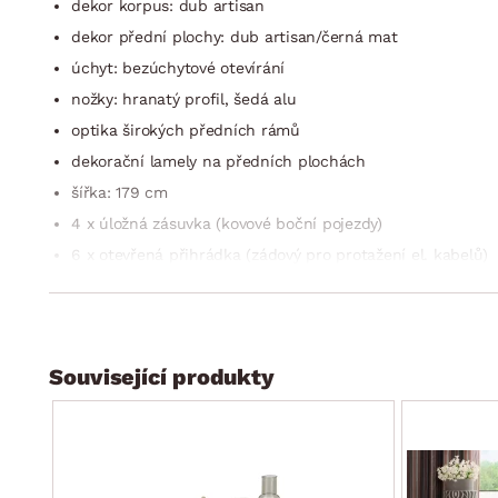
dekor korpus: dub artisan
dekor přední plochy: dub artisan/černá mat
úchyt: bezúchytové otevírání
nožky: hranatý profil, šedá alu
optika širokých předních rámů
dekorační lamely na předních plochách
šířka: 179 cm
4 x úložná zásuvka (kovové boční pojezdy)
6 x otevřená přihrádka (zádový pro protažení el. kabelů)
4 x čirá skleněná police (doporučená nosnost do 3 kg)
včetně LED osvětlení skleněných polic (sada 4 ks LED svět
včetně LED osvětlení vnitřního prostoru (1 x LED světelný
Související produkty
doporučená nosnost horní TV plochy do 30 kg
moderní styl
dodáváno v demontu