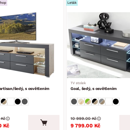
shop
Leták
TV stolek
artisan/šedý, s osvětlením
Goal, šedý, s osvětlením
 Kč
10 999.00 Kč
0 Kč
9 799.00 Kč