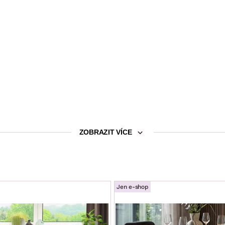
ZOBRAZIT VÍCE
la, barva teplá bílá, včetně trafa a přívodového kabele)
 pásek, barva teplá bílá, včetně trafa a přívodového kabelu)
Jen e-shop