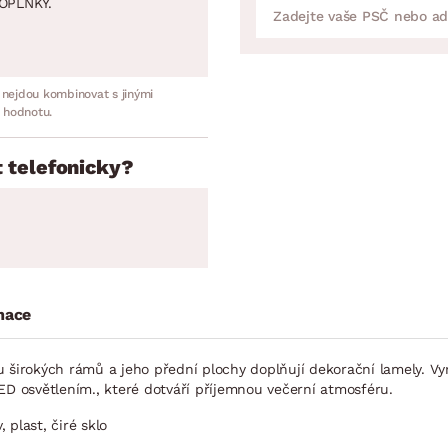
OPLNKY.
 nejdou kombinovat s jinými
 hodnotu.
 telefonicky?
mace
u širokých rámů a jeho přední plochy doplňují dekorační lamely. V
ED osvětlením., které dotváří příjemnou večerní atmosféru.
plast, čiré sklo