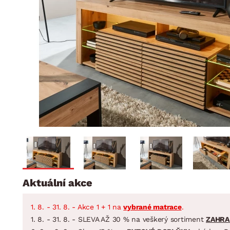
Jídelna
BYTOVÝ TEXTIL
STOLOVÁNÍ A VAŘE
Koupelnové ses
Dětský pokoj
Přikrývky
Jídelní servis
Jídelní sesta
Polštáře
Předsíň, šatna a chodba
Příbory
Zahradní sest
Koberce
Hrnce
Kuchyně
Závěsy a žaluzie
Pánve
Koupelna
Zobrazit vše
Zobrazit vše
Zahrada
VELIKONOCE
Domácnost
Aktuální akce
1. 8. - 31. 8. - Akce 1 + 1 na
vybrané matrace
.
1. 8. - 31. 8. - SLEVA AŽ 30 % na veškerý sortiment
ZAHRA