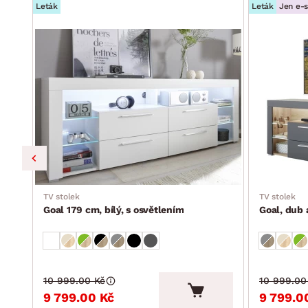
Leták
Leták
Jen e-
TV stolek
TV stolek
Goal 179 cm, bílý, s osvětlením
Goal, dub 
10 999.00 Kč
10 999.00
9 799.00 Kč
9 799.0