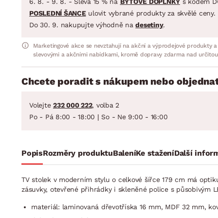
6. 8. - 9. 8. - Sleva 15 % na
BYTOVÉ DOPLŇKY
s kódem D
POSLEDNÍ ŠANCE
ulovit vybrané produkty za skvělé ceny.
Do 30. 9. nakupujte výhodně na
desetiny
.
Marketingové akce se nevztahují na akční a výprodejové produkty a
slevovými a akčními nabídkami, kromě dopravy zdarma nad určitou
Chcete poradit s nákupem nebo objednat
Volejte
232 000 222
, volba 2
Po - Pá 8:00 - 18:00 | So - Ne 9:00 - 16:00
Popis
Rozměry produktu
Balení
Ke stažení
Další infor
TV stolek v moderním stylu o celkové šířce 179 cm má optik
zásuvky, otevřené přihrádky i skleněné police s působivým L
materiál: laminovaná dřevotříska 16 mm, MDF 32 mm, kov, 