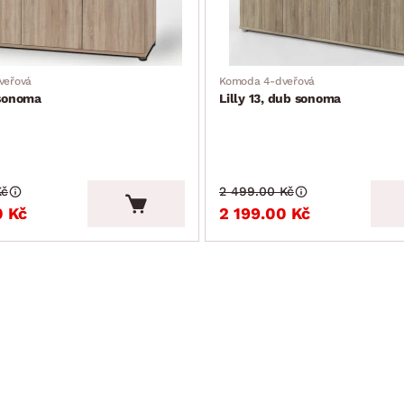
veřová
Komoda 4-dveřová
 sonoma
Lilly 13, dub sonoma
Kč
2 499.00 Kč
0 Kč
2 199.00 Kč
Leták
Komoda
Lilly,