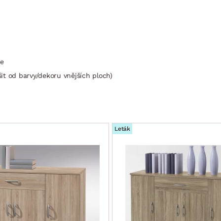
de
it od barvy/dekoru vnějších ploch)
Leták