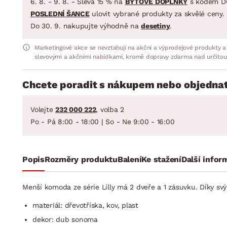
6. 8. - 9. 8. - Sleva 15 % na
BYTOVÉ DOPLŇKY
s kódem D
POSLEDNÍ ŠANCE
ulovit vybrané produkty za skvělé ceny.
Do 30. 9. nakupujte výhodně na
desetiny
.
Marketingové akce se nevztahují na akční a výprodejové produkty a
slevovými a akčními nabídkami, kromě dopravy zdarma nad určitou
Chcete poradit s nákupem nebo objednat
Volejte
232 000 222
, volba 2
Po - Pá 8:00 - 18:00 | So - Ne 9:00 - 16:00
Popis
Rozměry produktu
Balení
Ke stažení
Další infor
Menší komoda ze série Lilly má 2 dveře a 1 zásuvku. Díky 
materiál: dřevotříska, kov, plast
dekor: dub sonoma