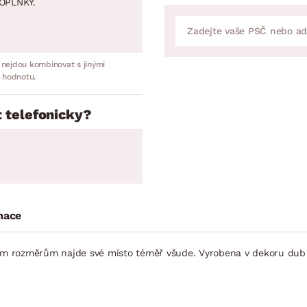
OPLNKY.
 nejdou kombinovat s jinými
 hodnotu.
 telefonicky?
mace
svým rozměrům najde své místo téměř všude. Vyrobena v dekoru du