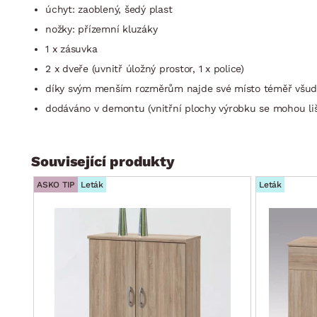
úchyt: zaoblený, šedý plast
nožky: přízemní kluzáky
1 x zásuvka
2 x dveře (uvnitř úložný prostor, 1 x police)
díky svým menším rozměrům najde své místo téměř všu
dodáváno v demontu (vnitřní plochy výrobku se mohou liš
Související produkty
ASKO TIP
Leták
Leták