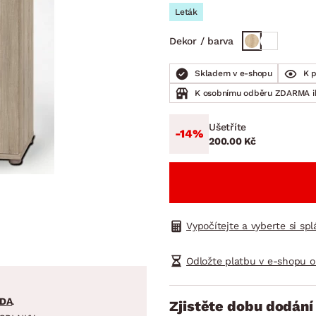
NÍ
DOMÁCÍ SPOTŘEBIČE
ZAHRADNÍ 
Leták
tavy
Z
Dekor / barva
vy
Z
avy
Skladem v e-shopu
K 
K osobnímu odběru ZDARMA 
Ušetříte
-14%
200.00 Kč
Vypočítejte a vyberte si sp
Odložte platbu v e-shopu o
DA
.
Zjistěte dobu dodání