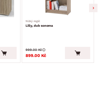
Nízký regál
Stře
Lilly, dub sonoma
Lil
999.00 Kč
1 1
899.00 Kč
99