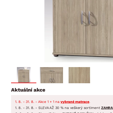
Jídelna
BYTOVÝ TEXTIL
STOLOVÁNÍ A VAŘE
Koupelnové ses
Dětský pokoj
Přikrývky
Jídelní servis
Jídelní sesta
Polštáře
Předsíň, šatna a chodba
Příbory
Zahradní sest
Koberce
Hrnce
Kuchyně
Závěsy a žaluzie
Pánve
Koupelna
Zobrazit vše
Zobrazit vše
Zahrada
VELIKONOCE
Domácnost
Aktuální akce
1. 8. - 31. 8. - Akce 1 + 1 na
vybrané matrace
.
1. 8. - 31. 8. - SLEVA AŽ 30 % na veškerý sortiment
ZAHRA