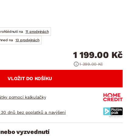
DOPLŇKY
VÁNOCE
ahradní doplňky
ahradní sestavy
prohlédnutí na
11 prodejnách
ihned na
13 prodejnách
1 199.00 Kč
1 399.00 Kč
VLOŽIT DO KOŠÍKU
látky pomocí kalkulačky
 30 dnů bez poplatků a navýšení
 nebo vyzvednutí