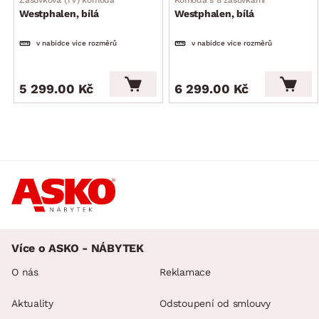
Zásuvková (TV) komoda
Komoda s 8 zásuvkami
Westphalen, bílá
Westphalen, bílá
v nabídce více rozměrů
v nabídce více rozměrů
5 299.00 Kč
6 299.00 Kč
Více o ASKO - NÁBYTEK
O nás
Reklamace
Aktuality
Odstoupení od smlouvy