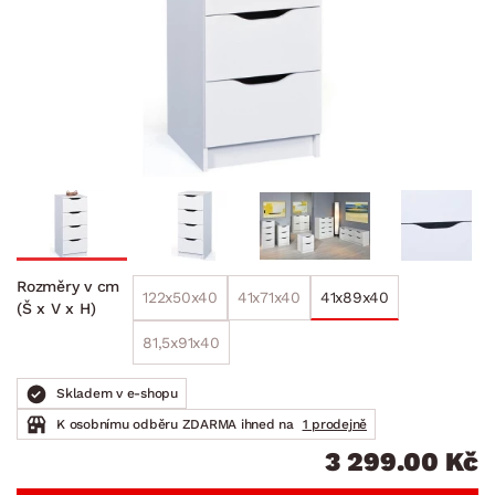
Rozměry v cm
122x50x40
41x71x40
41x89x40
(Š x V x H)
81,5x91x40
Skladem v e-shopu
K osobnímu odběru ZDARMA ihned na
1 prodejně
3 299.00 Kč