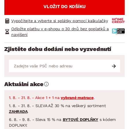
VLOŽIT DO KOŠÍKU
Vypočítejte a vyberte si splátky pomocí kalkulačky
Odložte platbu v e-shopu o 30 dnů bez poplatků a
navýšení
Zjistěte dobu dodání nebo vyzvednutí
Aktuální akce
1. 8. - 31. 8. - Akce 1 + 1 na
vybrané matrace
.
1. 8. - 31. 8. - SLEVA AŽ 30 % na veškerý sortiment
ZAHRADA
.
6. 8. - 9. 8. - Sleva 15 % na
BYTOVÉ DOPLŇKY
s kódem
DOPLNKY.