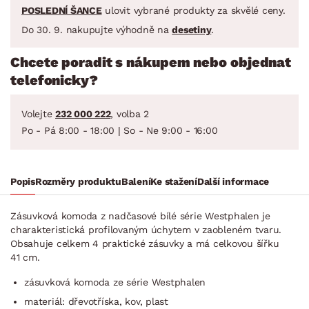
POSLEDNÍ ŠANCE
ulovit vybrané produkty za skvělé ceny.
Do 30. 9. nakupujte výhodně na
desetiny
.
Chcete poradit s nákupem nebo objednat
telefonicky?
Volejte
232 000 222
, volba 2
Po - Pá 8:00 - 18:00 | So - Ne 9:00 - 16:00
Popis
Rozměry produktu
Balení
Ke stažení
Další informace
Zásuvková komoda z nadčasové bílé série Westphalen je
charakteristická profilovaným úchytem v zaobleném tvaru.
Obsahuje celkem 4 praktické zásuvky a má celkovou šířku
41 cm.
zásuvková komoda ze série Westphalen
materiál: dřevotříska, kov, plast