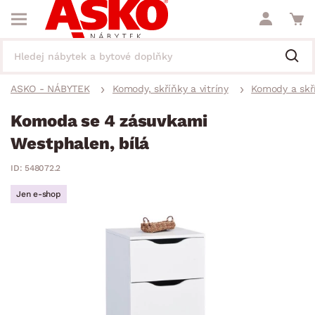
ASKO - NÁBYTEK
Komody, skříňky a vitríny
Komody a skř
Komoda se 4 zásuvkami
Westphalen, bílá
ID: 548072.2
Jen e-shop