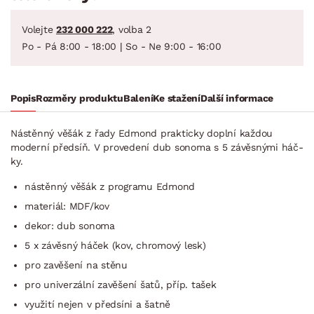
Volejte
232 000 222
, volba 2
Po - Pá 8:00 - 18:00 | So - Ne 9:00 - 16:00
Popis
Rozměry produktu
Balení
Ke stažení
Další informace
Nástěnný věšák z řady Edmond prakticky doplní každou
moderní předsíň. V provedení dub sonoma s 5 závěsnými háč­
ky.
nástěnný věšák z programu Edmond
materiál: MDF/kov
dekor: dub sonoma
5 x závěsný háček (kov, chromový lesk)
pro zavěšení na stěnu
pro univerzální zavěšení šatů, příp. tašek
využití nejen v předsíni a šatně