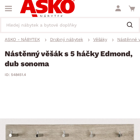
ASKO - NÁBYTEK
Drobný nábytek
Věšáky
Nástěnné 
Nástěnný věšák s 5 háčky Edmond,
dub sonoma
ID: 548451.4