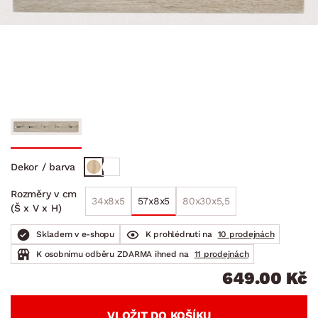
Dekor / barva
Rozměry v cm
34x8x5
57x8x5
80x30x5,5
(Š x V x H)
Skladem v e-shopu
K prohlédnutí na
10 prodejnách
K osobnímu odběru ZDARMA ihned na
11 prodejnách
649.00 Kč
VLOŽIT DO KOŠÍKU