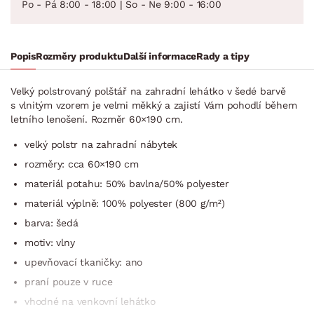
Po - Pá 8:00 - 18:00 | So - Ne 9:00 - 16:00
Popis
Rozměry produktu
Další informace
Rady a tipy
Velký polstrovaný polštář na zahradní lehátko v šedé barvě
s vlnitým vzorem je velmi měkký a zajistí Vám pohodlí během
letního lenošení. Rozměr 60×190 cm.
velký polstr na zahradní nábytek
rozměry: cca 60×190 cm
materiál potahu: 50% bavlna/50% polyester
materiál výplně: 100% polyester (800 g/m²)
barva: šedá
motiv: vlny
upevňovací tkaničky: ano
praní pouze v ruce
vhodné na venkovní lehátko