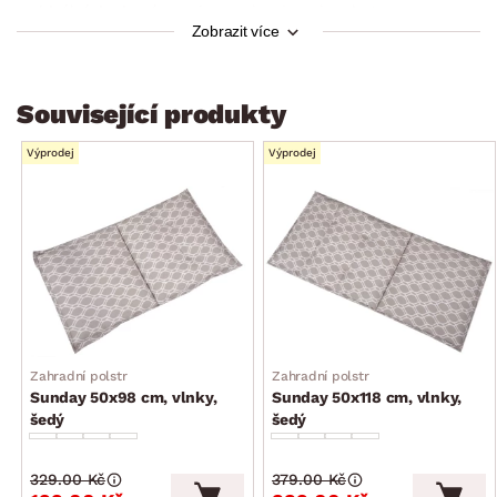
ideální do domácnosti, na zahradu nebo chatu
Zobrazit více
Oeko-Tex Standard 100 (výrobek prošel laboratorními testy,
výrobek získal mezinárodní certifikát o zdravotní
nezávadnosti)
Související produkty
Výprodej
Výprodej
Zahradní polstr
Zahradní polstr
Sunday 50x98 cm, vlnky,
Sunday 50x118 cm, vlnky,
šedý
šedý
329.00 Kč
379.00 Kč