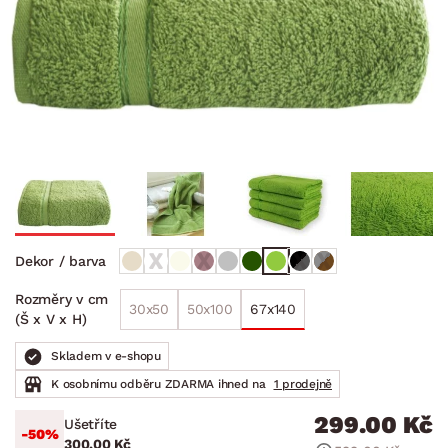
Dekor / barva
Rozměry v cm
30x50
50x100
67x140
(Š x V x H)
Skladem v e-shopu
K osobnímu odběru ZDARMA ihned na
1 prodejně
299.00 Kč
Ušetříte
-50%
300.00 Kč