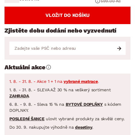
599.00 Kč
VLOŽIT DO KOŠÍKU
Zjistěte dobu dodání nebo vyzvednutí
Aktuální akce
1. 8. - 31. 8. - Akce 1 + 1 na
vybrané matrace
.
1. 8. - 31. 8. - SLEVA AŽ 30 % na veškerý sortiment
ZAHRADA
.
6. 8. - 9. 8. - Sleva 15 % na
BYTOVÉ DOPLŇKY
s kódem
DOPLNKY.
POSLEDNÍ ŠANCE
ulovit vybrané produkty za skvělé ceny.
Do 30. 9. nakupujte výhodně na
desetiny
.