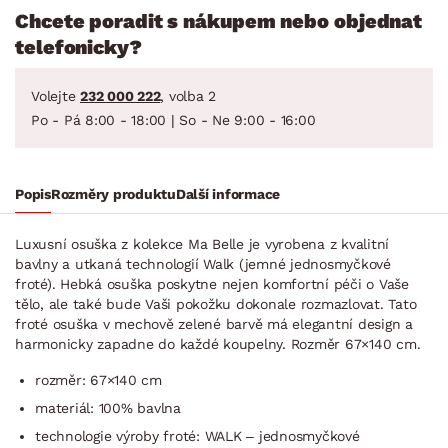
Chcete poradit s nákupem nebo objednat
telefonicky?
Volejte
232 000 222
, volba 2
Po - Pá 8:00 - 18:00 | So - Ne 9:00 - 16:00
Popis
Rozměry produktu
Další informace
Luxusní osuška z kolekce Ma Belle je vyrobena z kvalitní
bavlny a utkaná technologií Walk (jemné jednosmyčkové
froté). Hebká osuška poskytne nejen komfortní péči o Vaše
tělo, ale také bude Vaši pokožku dokonale rozmazlovat. Tato
froté osuška v mechově zelené barvě má elegantní design a
harmonicky zapadne do každé koupelny. Rozměr 67×140 cm.
rozměr: 67×140 cm
materiál: 100% bavlna
technologie výroby froté: WALK – jednosmyčkové