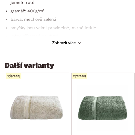
jemné froté
gramáž: 400g/m²
barva: mechově zelená
smyčky jsou velmi pravidelné, mírně lesklé
velmi příjemná na dotek
Zobrazit více
mimořádně hebká a savá
šetrná k pokožce
elegantní design
Další varianty
praní: ideálně na 60°C
Výprodej
Výprodej
lze sušit v sušičce (šetrný program)
po vyndání ze sušičky bude osuška nadýchaná a hebká
certifikace: ÖKO-Tex100
kolekce: Ma Belle