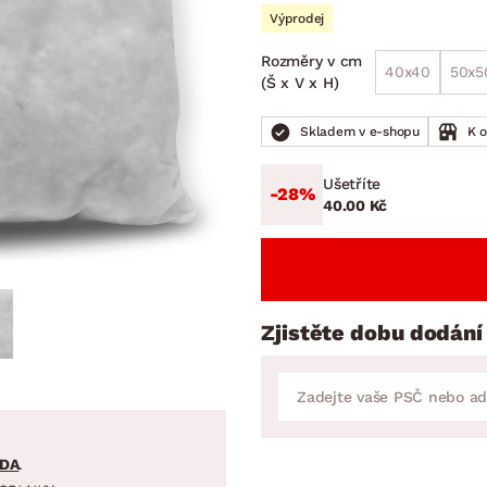
NÍ
DOMÁCÍ SPOTŘEBIČE
ZAHRADNÍ 
Výprodej
tavy
Z
Rozměry v cm
vy
Z
40x40
50x5
(Š x V x H)
avy
Skladem v e-shopu
K 
Ušetříte
-28%
40.00 Kč
Zjistěte dobu dodání
DA
.