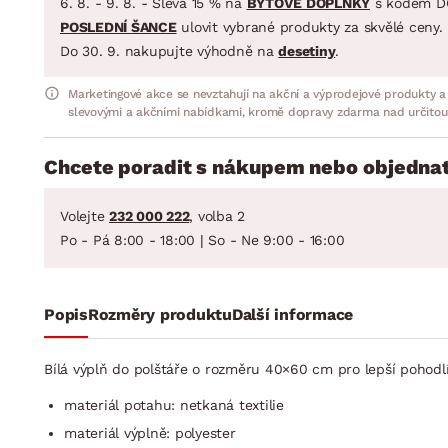
6. 8. - 9. 8. - Sleva 15 % na
BYTOVÉ DOPLŇKY
s kódem D
POSLEDNÍ ŠANCE
ulovit vybrané produkty za skvělé ceny.
Do 30. 9. nakupujte výhodně na
desetiny
.
Marketingové akce se nevztahují na akční a výprodejové produkty a
slevovými a akčními nabídkami, kromě dopravy zdarma nad určitou
Chcete poradit s nákupem nebo objednat
Volejte
232 000 222
, volba 2
Po - Pá 8:00 - 18:00 | So - Ne 9:00 - 16:00
Popis
Rozměry produktu
Další informace
Bílá výplň do polštáře o rozměru 40×60 cm pro lepší pohodlí.
materiál potahu: netkaná textilie
materiál výplně: polyester