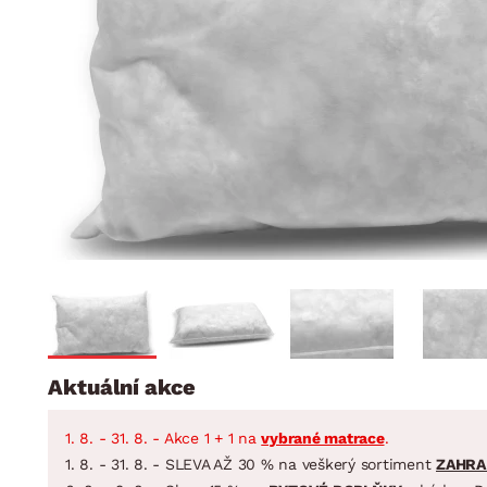
Jídelna
BYTOVÝ TEXTIL
STOLOVÁNÍ A VAŘE
Koupelnové ses
Dětský pokoj
Přikrývky
Jídelní servis
Jídelní sesta
Polštáře
Předsíň, šatna a chodba
Příbory
Zahradní sest
Koberce
Hrnce
Kuchyně
Závěsy a žaluzie
Pánve
Koupelna
Zobrazit vše
Zobrazit vše
Zahrada
VELIKONOCE
Domácnost
Aktuální akce
1. 8. - 31. 8. - Akce 1 + 1 na
vybrané matrace
.
1. 8. - 31. 8. - SLEVA AŽ 30 % na veškerý sortiment
ZAHRA