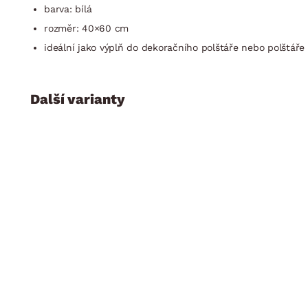
barva: bílá
rozměr: 40×60 cm
ideální jako výplň do dekoračního polštáře nebo polštáře
Další varianty