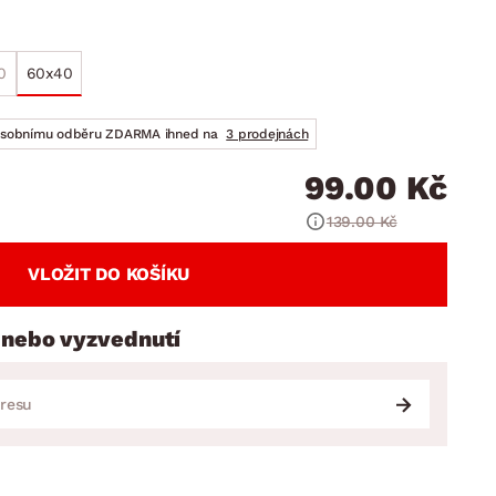
DOPLŇKY
VÁNOCE
ahradní doplňky
ahradní sestavy
0
60x40
osobnímu odběru ZDARMA ihned na
3 prodejnách
99.00 Kč
139.00 Kč
VLOŽIT DO KOŠÍKU
 nebo vyzvednutí