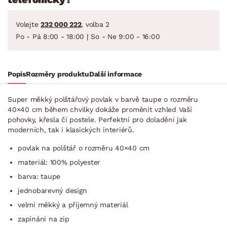
Volejte
232 000 222
, volba 2
Po - Pá 8:00 - 18:00 | So - Ne 9:00 - 16:00
Popis
Rozměry produktu
Další informace
Super měkký polštářový povlak v barvě taupe o rozměru
40×40 cm během chvilky dokáže proměnit vzhled Vaší
pohovky, křesla či postele. Perfektní pro doladění jak
moderních, tak i klasických interiérů.
povlak na polštář o rozměru 40×40 cm
materiál: 100% polyester
barva: taupe
jednobarevný design
velmi měkký a příjemný materiál
zapínání na zip