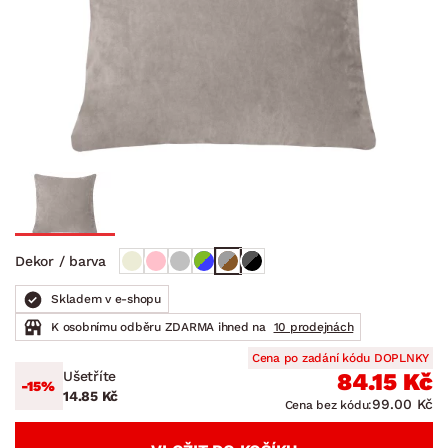
Dekor / barva
Skladem v e-shopu
K osobnímu odběru ZDARMA ihned na
10 prodejnách
Cena po zadání kódu DOPLNKY
Ušetříte
84.15 Kč
-15%
14.85 Kč
99.00 Kč
Cena bez kódu: