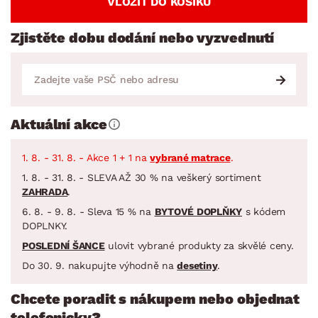
VLOŽIT DO KOŠÍKU
Zjistěte dobu dodání nebo vyzvednutí
Aktuální akce
1. 8. - 31. 8. - Akce 1 + 1 na
vybrané matrace
.
1. 8. - 31. 8. - SLEVA AŽ 30 % na veškerý sortiment
ZAHRADA
.
6. 8. - 9. 8. - Sleva 15 % na
BYTOVÉ DOPLŇKY
s kódem
DOPLNKY.
POSLEDNÍ ŠANCE
ulovit vybrané produkty za skvělé ceny.
Do 30. 9. nakupujte výhodně na
desetiny
.
Chcete poradit s nákupem nebo objednat
telefonicky?