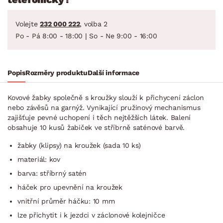
Volejte
232 000 222
, volba 2
Po - Pá 8:00 - 18:00 | So - Ne 9:00 - 16:00
Popis
Rozměry produktu
Další informace
Kovové žabky společně s kroužky slouží k přichycení záclon
nebo závěsů na garnýž. Vynikající pružinový mechanismus
zajišťuje pevné uchopení i těch nejtěžších látek. Balení
obsahuje 10 kusů žabiček ve stříbrně saténové barvě.
žabky (klipsy) na kroužek (sada 10 ks)
materiál: kov
barva: stříbrný satén
háček pro upevnění na kroužek
vnitřní průměr háčku: 10 mm
lze přichytit i k jezdci v záclonové kolejničce