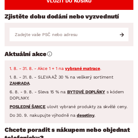
VLOŽIT DO KOŠÍKU
Zjistěte dobu dodání nebo vyzvednutí
Aktuální akce
1. 8. - 31. 8. - Akce 1 + 1 na
vybrané matrace
.
1. 8. - 31. 8. - SLEVA AŽ 30 % na veškerý sortiment
ZAHRADA
.
6. 8. - 9. 8. - Sleva 15 % na
BYTOVÉ DOPLŇKY
s kódem
DOPLNKY.
POSLEDNÍ ŠANCE
ulovit vybrané produkty za skvělé ceny.
Do 30. 9. nakupujte výhodně na
desetiny
.
Chcete poradit s nákupem nebo objednat
telefonicky?