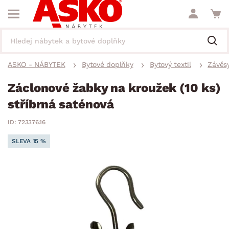
ASKO - NÁBYTEK
Bytové doplňky
Bytový textil
Závěsy
Záclonové žabky na kroužek (10 ks)
stříbrná saténová
ID: 723376.16
SLEVA 15 %