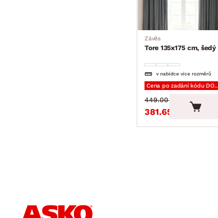
Závěs
Tore 135x175 cm, šedý
v nabídce více rozměrů
Cena po zadání kódu DO
449.00 Kč
381.65 Kč