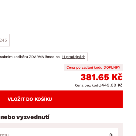
DOPLŇKY
VÁNOCE
ahradní doplňky
ahradní sestavy
x245
osobnímu odběru ZDARMA ihned na
11 prodejnách
Cena po zadání kódu DOPLNKY
381.65 Kč
449.00 Kč
Cena bez kódu:
VLOŽIT DO KOŠÍKU
 nebo vyzvednutí