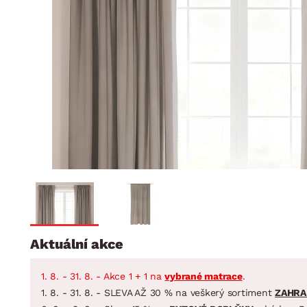
Jídelna
BYTOVÝ TEXTIL
STOLOVÁNÍ A VAŘE
Koupelnové ses
Dětský pokoj
Přikrývky
Jídelní servis
Jídelní sesta
Polštáře
Předsíň, šatna a chodba
Příbory
Zahradní sest
Koberce
Hrnce
Kuchyně
Závěsy a žaluzie
Pánve
Koupelna
Zobrazit vše
Zobrazit vše
Zahrada
VELIKONOCE
Domácnost
Aktuální akce
1. 8. - 31. 8. - Akce 1 + 1 na
vybrané matrace
.
1. 8. - 31. 8. - SLEVA AŽ 30 % na veškerý sortiment
ZAHRA