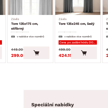
Závěs
Závěs
Z
Tore 135x175 cm,
Tore 135x245 cm, šedý
T
stříbrný
s
v nabídce více rozměrů
v nabídce více rozměrů
PLNKY
Cena po zadání kódu DOPLNKY
449.00 Kč
499.00 Kč
4
299.00 Kč
424.15 Kč
Speciální nabídky