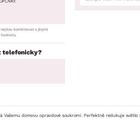
OPLNKY.
 nejdou kombinovat s jinými
 hodnotu.
 telefonicky?
dá Vašemu domovu opravdové soukromí. Perfektně redukuje světlo v 