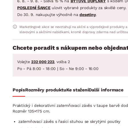
6. 8. - 9. 8. - Sleva 15 % na
BYTOVÉ DOPLŇKY
s kódem D
POSLEDNÍ ŠANCE
ulovit vybrané produkty za skvělé ceny.
Do 30. 9. nakupujte výhodně na
desetiny
.
Marketingové akce se nevztahují na akční a výprodejové produkty a
slevovými a akčními nabídkami, kromě dopravy zdarma nad určitou
Chcete poradit s nákupem nebo objednat
Volejte
232 000 222
, volba 2
Po - Pá 8:00 - 18:00 | So - Ne 9:00 - 16:00
Popis
Rozměry produktu
Ke stažení
Další informace
Praktický i dekorativní zatemňovací závěs v taupe barvě do
Rozměr 135×175 cm.
zatemňovací závěs s řasící stuhou se skrytými poutky