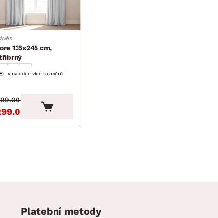
ávěs
ore 135x245 cm,
tříbrný
v nabídce více rozměrů
99.00 Kč
299.00 Kč
Platební metody