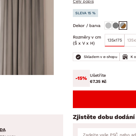
Celý popis
NÍ
DOMÁCÍ SPOTŘEBIČE
ZAHRADNÍ 
tavy
Z
SLEVA 15 %
vy
Z
Dekor / barva
avy
Rozměry v cm
135x175
135
(Š x V x H)
Skladem v e-shopu
K 
Ušetříte
-15%
67.35 Kč
Zjistěte dobu dodání
DA
.