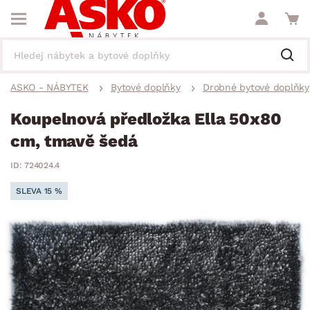
ASKO - NÁBYTEK
Bytové doplňky
Drobné bytové doplňky
Koupelnová předložka Ella 50x80
cm, tmavě šedá
ID: 724024.4
SLEVA 15 %