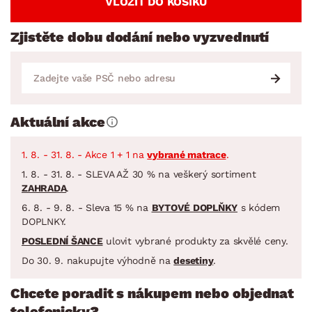
VLOŽIT DO KOŠÍKU
Zjistěte dobu dodání nebo vyzvednutí
Aktuální akce
1. 8. - 31. 8. - Akce 1 + 1 na
vybrané matrace
.
1. 8. - 31. 8. - SLEVA AŽ 30 % na veškerý sortiment
ZAHRADA
.
6. 8. - 9. 8. - Sleva 15 % na
BYTOVÉ DOPLŇKY
s kódem
DOPLNKY.
POSLEDNÍ ŠANCE
ulovit vybrané produkty za skvělé ceny.
Do 30. 9. nakupujte výhodně na
desetiny
.
Chcete poradit s nákupem nebo objednat
telefonicky?