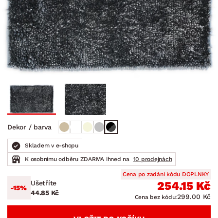
Dekor / barva
Skladem v e-shopu
K osobnímu odběru ZDARMA ihned na
10 prodejnách
Cena po zadání kódu DOPLNKY
Ušetříte
254.15 Kč
-15%
44.85 Kč
299.00 Kč
Cena bez kódu: