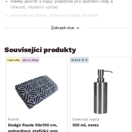
měkký povrch s nopy: praktické pro zadržení vody a
vlhkosti, moderní vzhled
příjemné na dotek, příjemná masáž chodidel
výška vlasu: cca 3 cm
Zobrazit více
lze prát v pračce na 30°C
lze sušit v sušičce
Související produkty
pro zvýšení pohodlí a bezpečnosti v koupelně
ochrana proti sklouznutí na mokrém povrchu
Výprodej
Jen e-shop
SLEVA 15 %
Ručník
Dávkovač mýdla
Design Raute 50x100 cm,
350 ml, nerez
antracitový, grafický vzor