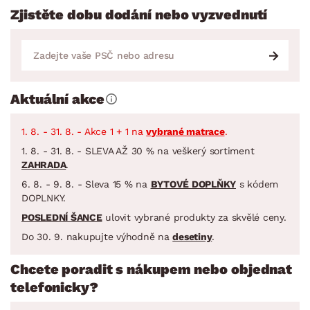
Zjistěte dobu dodání nebo vyzvednutí
Aktuální akce
1. 8. - 31. 8. - Akce 1 + 1 na
vybrané matrace
.
1. 8. - 31. 8. - SLEVA AŽ 30 % na veškerý sortiment
ZAHRADA
.
6. 8. - 9. 8. - Sleva 15 % na
BYTOVÉ DOPLŇKY
s kódem
DOPLNKY.
POSLEDNÍ ŠANCE
ulovit vybrané produkty za skvělé ceny.
Do 30. 9. nakupujte výhodně na
desetiny
.
Chcete poradit s nákupem nebo objednat
telefonicky?