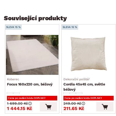
Související produkty
SLEVA 15 %
SLEVA 15 %
Koberec
Dekorační polštář
Focus 160x220 cm, béžový
Cordia 45x45 cm, světle
béžový
Cena po zadání kódu DOPLNKY
Cena po zadání kódu DOPLNKY
1 699.00 Kč
249.00 Kč
1 444.15 Kč
211.65 Kč