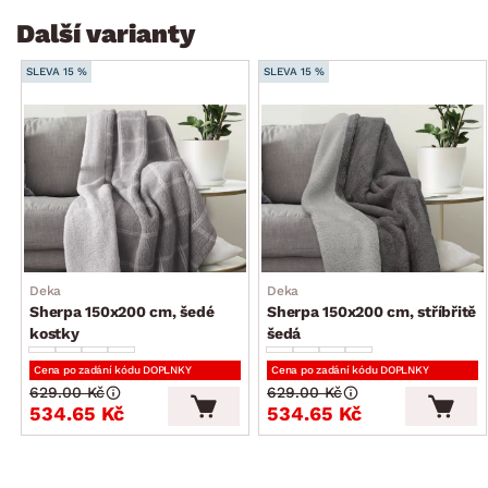
Další varianty
SLEVA 15 %
SLEVA 15 %
Deka
Deka
Sherpa 150x200 cm, šedé
Sherpa 150x200 cm, stříbřitě
kostky
šedá
Cena po zadání kódu DOPLNKY
Cena po zadání kódu DOPLNKY
629.00 Kč
629.00 Kč
534.65 Kč
534.65 Kč