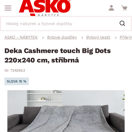
ASKO - NÁBYTEK
Bytové doplňky
Bytový textil
Přikrý
Deka Cashmere touch Big Dots
220x240 cm, stříbrná
ID: 724356.3
SLEVA 15 %