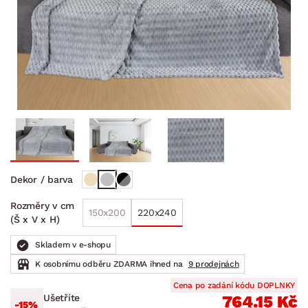
Dekor / barva
Rozměry v cm
150x200
220x240
(Š x V x H)
Skladem v e-shopu
K osobnímu odběru ZDARMA ihned na
9 prodejnách
Cena po zadání kódu DOPLNKY
Ušetříte
764.15 Kč
-15%