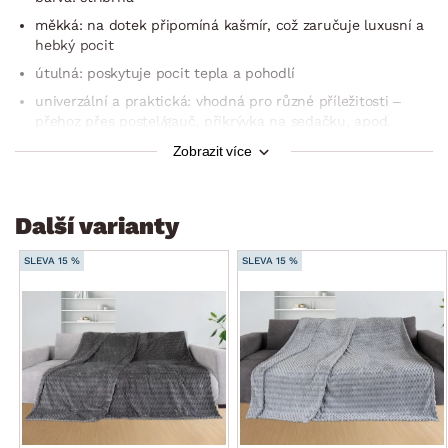
měkká: na dotek připomíná kašmír, což zaručuje luxusní a
hebký pocit
útulná: poskytuje pocit tepla a pohodlí
univerzální a praktická: vhodná pro různé příležitosti –
přehoz přes postel/gauč, přikrývka na sedačku, apod.
ideální pro chladnější večery
Zobrazit více
praní do 30 °C
Další varianty
SLEVA 15 %
SLEVA 15 %