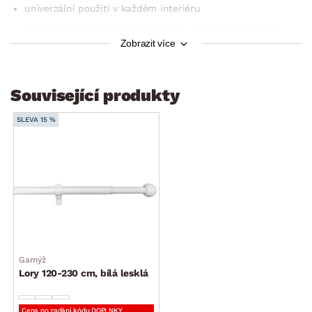
univerzální použití v každém interiéru
typ zavěšení: kovová oka (kroužky) – snadné navlečení
na garnýž
Zobrazit více
Související produkty
SLEVA 15 %
Garnýž
Lory 120-230 cm, bílá lesklá
Cena po zadání kódu DOPLNKY