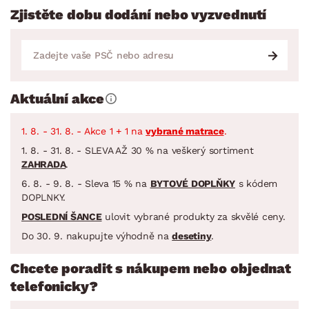
Zjistěte dobu dodání nebo vyzvednutí
Aktuální akce
1. 8. - 31. 8. - Akce 1 + 1 na
vybrané matrace
.
1. 8. - 31. 8. - SLEVA AŽ 30 % na veškerý sortiment
ZAHRADA
.
6. 8. - 9. 8. - Sleva 15 % na
BYTOVÉ DOPLŇKY
s kódem
DOPLNKY.
POSLEDNÍ ŠANCE
ulovit vybrané produkty za skvělé ceny.
Do 30. 9. nakupujte výhodně na
desetiny
.
Chcete poradit s nákupem nebo objednat
telefonicky?