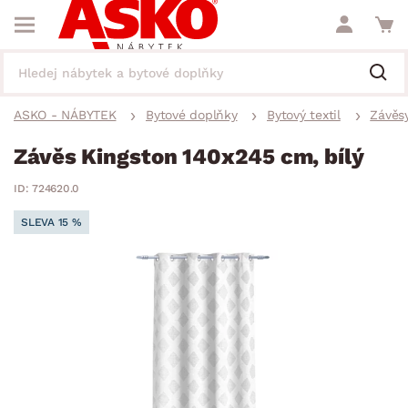
ASKO - NÁBYTEK
Bytové doplňky
Bytový textil
Závěsy
Závěs Kingston 140x245 cm, bílý
ID: 724620.0
SLEVA 15 %