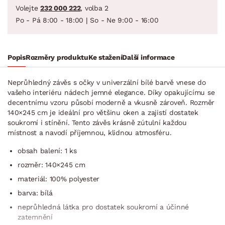
Volejte
232 000 222
, volba 2
Po - Pá 8:00 - 18:00 | So - Ne 9:00 - 16:00
Popis
Rozměry produktu
Ke stažení
Další informace
Neprůhledný závěs s očky v univerzální bílé barvě vnese do
vašeho interiéru nádech jemné elegance. Díky opakujícímu se
decentnímu vzoru působí moderně a vkusně zároveň. Rozměr
140×245 cm je ideální pro většinu oken a zajistí dostatek
soukromí i stínění. Tento závěs krásně zútulní každou
místnost a navodí příjemnou, klidnou atmosféru.
obsah balení: 1 ks
rozměr: 140×245 cm
materiál: 100% polyester
barva: bílá
neprůhledná látka pro dostatek soukromí a účinné
zatemnění