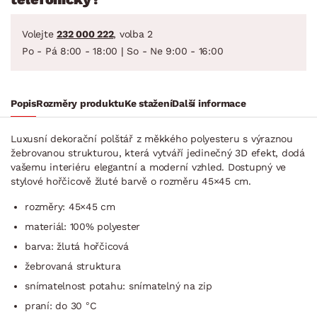
Volejte
232 000 222
, volba 2
Po - Pá 8:00 - 18:00 | So - Ne 9:00 - 16:00
Popis
Rozměry produktu
Ke stažení
Další informace
Luxusní dekorační polštář z měkkého polyesteru s výraznou
žebrovanou strukturou, která vytváří jedinečný 3D efekt, dodá
vašemu interiéru elegantní a moderní vzhled. Dostupný ve
stylové hořčicově žluté barvě o rozměru 45×45 cm.
rozměry: 45×45 cm
materiál: 100% polyester
barva: žlutá hořčicová
žebrovaná struktura
snímatelnost potahu: snímatelný na zip
praní: do 30 °C