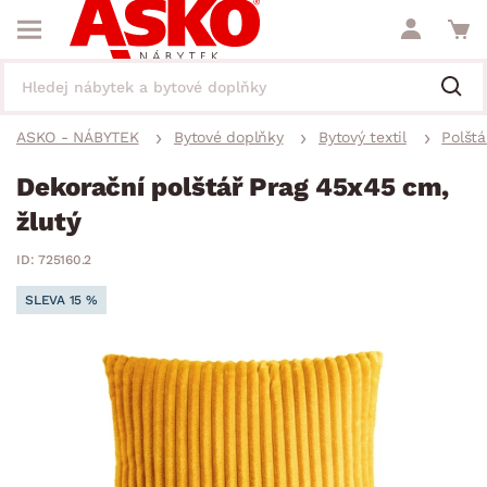
ASKO - NÁBYTEK
Bytové doplňky
Bytový textil
Polštá
Dekorační polštář Prag 45x45 cm,
žlutý
ID: 725160.2
SLEVA 15 %