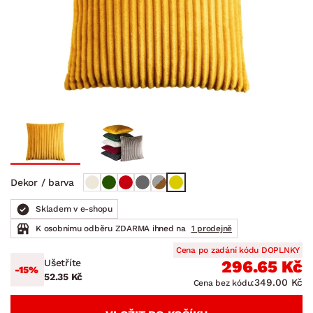
Dekor / barva
Skladem v e-shopu
K osobnímu odběru ZDARMA ihned na
1 prodejně
Cena po zadání kódu DOPLNKY
Ušetříte
296.65 Kč
-15%
52.35 Kč
349.00 Kč
Cena bez kódu: