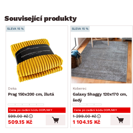
Související produkty
SLEVA 15 %
SLEVA 15 %
Deka
Koberec
Prag 150x200 cm, žlutá
Galaxy Shaggy 120x170 cm,
šedý
Cena po zadání kódu DOPLNKY
Cena po zadání kódu DOPLNKY
599.00 Kč
1 299.00 Kč
509.15 Kč
1 104.15 Kč