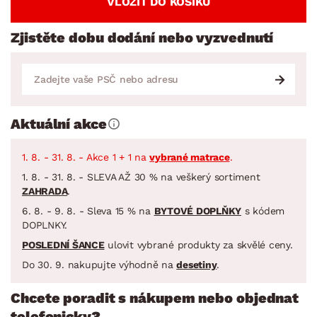
VLOŽIT DO KOŠÍKU
Zjistěte dobu dodání nebo vyzvednutí
Aktuální akce
1. 8. - 31. 8. - Akce 1 + 1 na
vybrané matrace
.
1. 8. - 31. 8. - SLEVA AŽ 30 % na veškerý sortiment
ZAHRADA
.
6. 8. - 9. 8. - Sleva 15 % na
BYTOVÉ DOPLŇKY
s kódem
DOPLNKY.
POSLEDNÍ ŠANCE
ulovit vybrané produkty za skvělé ceny.
Do 30. 9. nakupujte výhodně na
desetiny
.
Chcete poradit s nákupem nebo objednat
telefonicky?