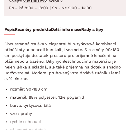
Volejte
232 000 222
, volba 2
Po - Pá 8:00 - 18:00 | So - Ne 9:00 - 16:00
Popis
Rozměry produktu
Další informace
Rady a tipy
Oboustranná osuška v elegantní bílo-tyrkysové kombinaci
přináší styl a pohodlí kamkoli ji vezmete. S rozměry 90×180
cm poskytuje dostatek prostoru pro příjemné lenošení na
pláži nebo u bazénu. Díky rychleschnoucímu materiálu je
nejen lehká a skladná, ale také příjemná na dotek a snadno
udržovatelná. Moderní pruhovaný vzor dodává ručníku letní
svěží šmrnc.
rozměr: 90×180 cm
materiál: 88% polyester, 12% polyamid
barva: tyrkysová, bílá
vzor: pruhy
rychle schnoucí
příjemná na dotek