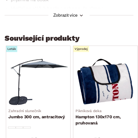
ideální na pláž, k bazénu nebo na dovolenou
Zobrazit více
lze prát na 40 °C
není vhodné do sušičky
Související produkty
Leták
Výprodej
Zahradní slunečník
Pikniková deka
Jumbo 300 cm, antracitový
Hampton 130x170 cm,
pruhovaná