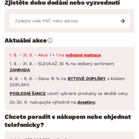
Zjistěte dobu dodání nebo vyzvednutí
Aktuální akce
1. 8. - 31. 8. - Akce 1 + 1 na
vybrané matrace
.
1. 8. - 31. 8. - SLEVA AŽ 30 % na veškerý sortiment
ZAHRADA
.
6. 8. - 9. 8. - Sleva 15 % na
BYTOVÉ DOPLŇKY
s kódem
DOPLNKY.
POSLEDNÍ ŠANCE
ulovit vybrané produkty za skvělé ceny.
Do 30. 9. nakupujte výhodně na
desetiny
.
Chcete poradit s nákupem nebo objednat
telefonicky?