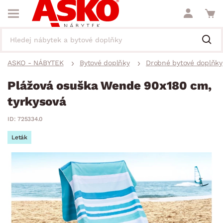
ASKO - NÁBYTEK
Bytové doplňky
Drobné bytové doplňky
Plážová osuška Wende 90x180 cm,
tyrkysová
ID: 725334.0
Leták