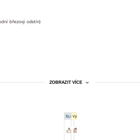
rodní březový odstín)
ZOBRAZIT VÍCE
SLEVA 15 %
Výprodej
Lustr
Lustr