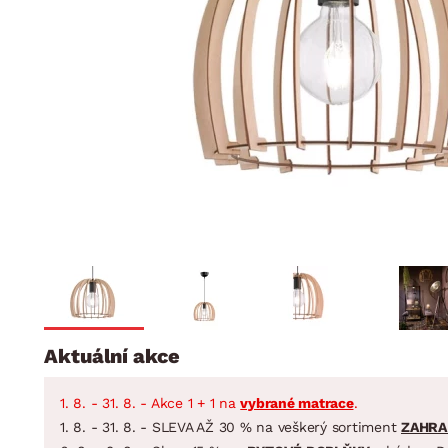
Jídelna
BYTOVÝ TEXTIL
STOLOVÁNÍ A VAŘE
Koupelnové ses
Dětský pokoj
Přikrývky
Jídelní servis
Jídelní sesta
Polštáře
Předsíň, šatna a chodba
Příbory
Zahradní sest
Koberce
Hrnce
Kuchyně
Závěsy a žaluzie
Pánve
Koupelna
Zobrazit vše
Zobrazit vše
Zahrada
VELIKONOCE
Domácnost
Aktuální akce
1. 8. - 31. 8. - Akce 1 + 1 na
vybrané matrace
.
1. 8. - 31. 8. - SLEVA AŽ 30 % na veškerý sortiment
ZAHRA