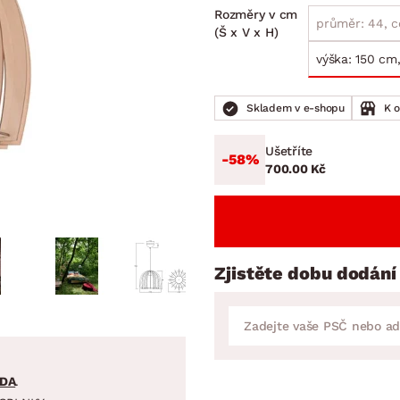
NÍ
DOMÁCÍ SPOTŘEBIČE
ZAHRADNÍ 
Rozměry v cm
tavy
Z
průměr: 44, c
(Š x V x H)
vy
Z
výška: 150 cm,
avy
Skladem v e-shopu
K 
Ušetříte
-58%
700.00 Kč
Zjistěte dobu dodání
DA
.