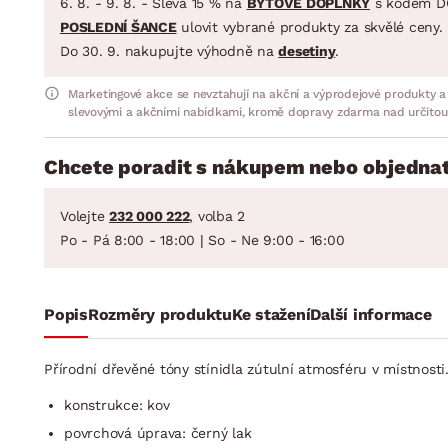
6. 8. - 9. 8. - Sleva 15 % na
BYTOVÉ DOPLŇKY
s kódem D
POSLEDNÍ ŠANCE
ulovit vybrané produkty za skvělé ceny.
Do 30. 9. nakupujte výhodně na
desetiny
.
Marketingové akce se nevztahují na akční a výprodejové produkty a
slevovými a akčními nabídkami, kromě dopravy zdarma nad určitou
Chcete poradit s nákupem nebo objednat
Volejte
232 000 222
, volba 2
Po - Pá 8:00 - 18:00 | So - Ne 9:00 - 16:00
Popis
Rozměry produktu
Ke stažení
Další informace
Přírodní dřevěné tóny stínidla zútulní atmosféru v místnosti. 
konstrukce: kov
povrchová úprava: černý lak