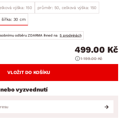
DOPLŇKY
VÁNOCE
ahradní doplňky
elková výška: 150
průměr: 50, celková výška: 150
ahradní sestavy
 šířka: 30 cm
osobnímu odběru ZDARMA ihned na
5 prodejnách
499.00 Kč
1 199.00 Kč
VLOŽIT DO KOŠÍKU
 nebo vyzvednutí