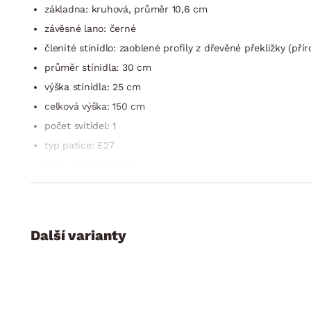
základna: kruhová, průměr 10,6 cm
závěsné lano: černé
členité stínidlo: zaoblené profily z dřevěné překližky (pří
průměr stínidla: 30 cm
výška stínidla: 25 cm
celková výška: 150 cm
počet svítidel: 1
typ patice: E27
max. výkon: 1×60 W
žárovky: nejsou součástí dodávky
třída energ. účinnosti: A++ -E
stupeň krytí IP: IP20
Další varianty
třída ochrany: 1
druh osvětlení: stropní
styl: klasický, elegantní
dodáváno v demontu