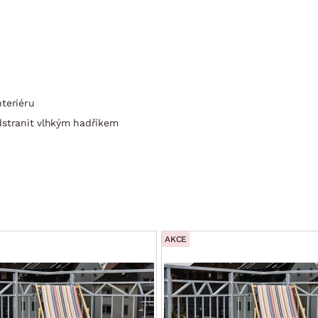
nteriéru
dstranit vlhkým hadříkem
AKCE