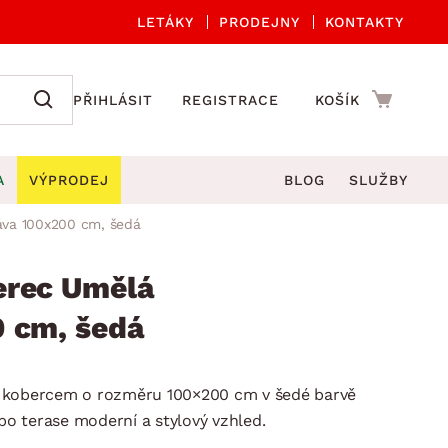
LETÁKY
PRODEJNY
KONTAKTY
PŘIHLÁSIT
REGISTRACE
KOŠÍK
A
VÝPRODEJ
BLOG
SLUŽBY
áva 100x200 cm, šedá
A ORGANIZACE
Zahradní sety
DROBNÉ BYTOVÉ DOPLŇKY
če
Kuchyňské příslušenství
erec Umělá
adní židle a křesla
štníky
Kuchyňské doplňky
0 cm, šedá
ahradní lavice
viny
Koupelnové doplňky
Zahradní stoly
lečení
Zahradní doplňky
 kobercem o rozměru 100×200 cm v šedé barvě
hradní houpačky
Zobrazit vše
o terase moderní a stylový vzhled.
ahradní lehátka