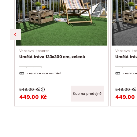
Venkovní koberec
Venkovní ko
Umělá tráva 133x300 cm, zelená
Umělá trá
v nabídce více rozměrů
v nabídce
549.00 Kč
549.00 Kč
Kup na prodejně
449.00 Kč
449.00 