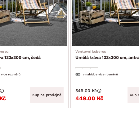
berec
Venkovní koberec
va 133x300 cm, šedá
Umělá tráva 133x300 cm, antra
 více rozměrů
v nabídce více rozměrů
549.00 Kč
Kup na prodejně
Kup 
Kč
449.00 Kč