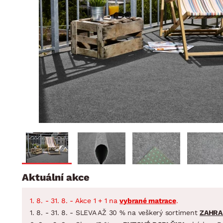
Jídelna
BYTOVÝ TEXTIL
STOLOVÁNÍ A VAŘE
Koupelnové ses
Dětský pokoj
Přikrývky
Jídelní servis
Jídelní sesta
Polštáře
Předsíň, šatna a chodba
Příbory
Zahradní sest
Koberce
Hrnce
Kuchyně
Závěsy a žaluzie
Pánve
Koupelna
Zobrazit vše
Zobrazit vše
Zahrada
VELIKONOCE
Domácnost
Aktuální akce
1. 8. - 31. 8. - Akce 1 + 1 na
vybrané matrace
.
1. 8. - 31. 8. - SLEVA AŽ 30 % na veškerý sortiment
ZAHRA