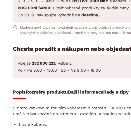
6. 8. - 9. 8. - Sleva 15 % na
BYTOVÉ DOPLŇKY
s kódem D
POSLEDNÍ ŠANCE
ulovit vybrané produkty za skvělé ceny.
Do 30. 9. nakupujte výhodně na
desetiny
.
Marketingové akce se nevztahují na akční a výprodejové produkty a
slevovými a akčními nabídkami, kromě dopravy zdarma nad určitou
Chcete poradit s nákupem nebo objednat
Volejte
232 000 222
, volba 2
Po - Pá 8:00 - 18:00 | So - Ne 9:00 - 16:00
Popis
Rozměry produktu
Další informace
Rady a tipy
S tímto venkovním travním kobercem o rozměru 100×200 cm 
umělá tráva vhodná do interiéru i exteriéru a snadno se udr
travní koberec