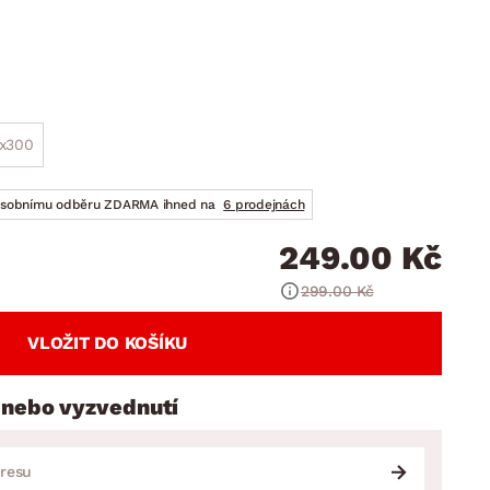
DOPLŇKY
VÁNOCE
ahradní doplňky
ahradní sestavy
3x300
osobnímu odběru ZDARMA ihned na
6 prodejnách
249.00 Kč
299.00 Kč
VLOŽIT DO KOŠÍKU
 nebo vyzvednutí