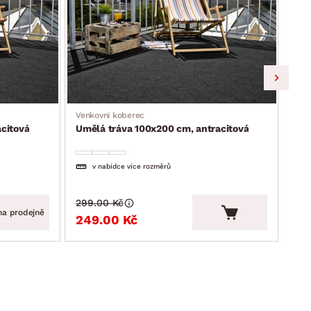
Venkovní koberec
Venk
citová
Umělá tráva 100x200 cm, antracitová
Umě
v nabídce více rozměrů
299.00 Kč
299
na prodejně
249.00 Kč
24