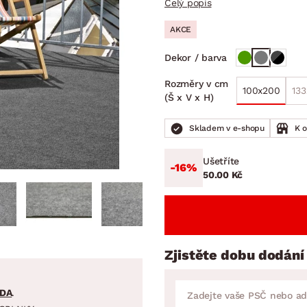
Celý popis
NÍ
DOMÁCÍ SPOTŘEBIČE
ZAHRADNÍ 
tavy
Z
AKCE
vy
Z
Dekor / barva
avy
Rozměry v cm
100x200
13
(Š x V x H)
Skladem v e-shopu
K 
Ušetříte
-16%
50.00 Kč
Zjistěte dobu dodání
DA
.