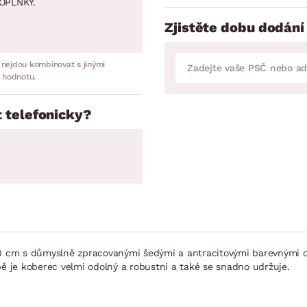
OPLNKY.
Zjistěte dobu dodání
 nejdou kombinovat s jinými
 hodnotu.
 telefonicky?
×170 cm s důmyslně zpracovanými šedými a antracitovými barevným
bě je koberec velmi odolný a robustní a také se snadno udržuje.