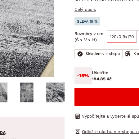
NÍ
DOMÁCÍ SPOTŘEBIČE
ZAHRADNÍ 
tavy
Z
Celý popis
vy
Z
SLEVA 15 %
avy
Rozměry v cm
120x0,9x170
(Š x V x H)
Skladem v e-shopu
K 
Ušetříte
-15%
194.85 Kč
Vypočítejte a vyberte si sp
Odložte platbu v e-shopu o
DA
.