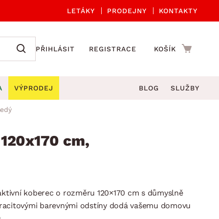
LETÁKY
PRODEJNY
KONTAKTY
PŘIHLÁSIT
REGISTRACE
KOŠÍK
A
VÝPRODEJ
BLOG
SLUŽBY
šedý
A ORGANIZACE
Zahradní sety
DROBNÉ BYTOVÉ DOPLŇKY
če
Kuchyňské příslušenství
 120x170 cm,
adní židle a křesla
štníky
Kuchyňské doplňky
ahradní lavice
viny
Koupelnové doplňky
Zahradní stoly
lečení
Zahradní doplňky
raktivní koberec o rozměru 120×170 cm s důmyslně
hradní houpačky
Zobrazit vše
racitovými barevnými odstíny dodá vašemu domovu
ahradní lehátka
.