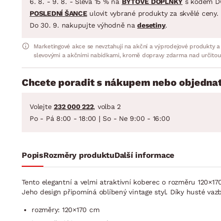
6. 8. - 9. 8. - Sleva 15 % na
BYTOVÉ DOPLŇKY
s kódem D
POSLEDNÍ ŠANCE
ulovit vybrané produkty za skvělé ceny.
Do 30. 9. nakupujte výhodně na
desetiny
.
Marketingové akce se nevztahují na akční a výprodejové produkty a
slevovými a akčními nabídkami, kromě dopravy zdarma nad určitou
Chcete poradit s nákupem nebo objednat
Volejte
232 000 222
, volba 2
Po - Pá 8:00 - 18:00 | So - Ne 9:00 - 16:00
Popis
Rozměry produktu
Další informace
Tento elegantní a velmi atraktivní koberec o rozměru 120
Jeho design připomíná oblíbený vintage styl. Díky husté vaz
rozměry: 120×170 cm