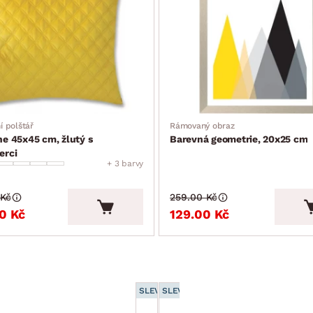
í polštář
Rámovaný obraz
ne 45x45 cm, žlutý s
Barevná geometrie, 20x25 cm
erci
+ 3 barvy
 Kč
259.00 Kč
0 Kč
129.00 Kč
SLEVA 15 %
SLEVA 15 %