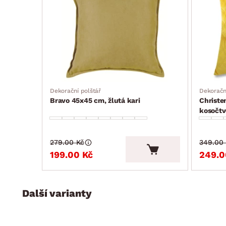
Dekorační polštář
Dekoračn
Bravo 45x45 cm, žlutá kari
Christe
kosočtv
279.00 Kč
349.00
199.00 Kč
249.0
Další varianty