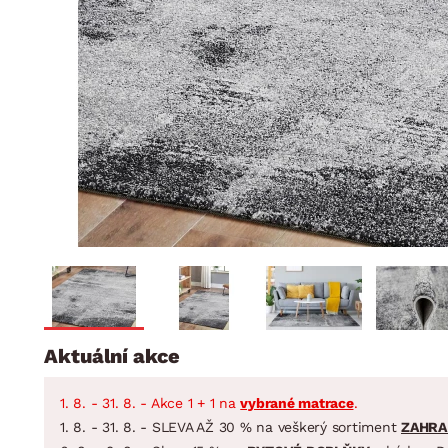
Jídelna
BYTOVÝ TEXTIL
STOLOVÁNÍ A VAŘE
Koupelnové ses
Dětský pokoj
Přikrývky
Jídelní servis
Jídelní sesta
Polštáře
Předsíň, šatna a chodba
Příbory
Zahradní sest
Koberce
Hrnce
Kuchyně
Závěsy a žaluzie
Pánve
Koupelna
Zobrazit vše
Zobrazit vše
Zahrada
VELIKONOCE
Domácnost
Aktuální akce
1. 8. - 31. 8. - Akce 1 + 1 na
vybrané matrace
.
1. 8. - 31. 8. - SLEVA AŽ 30 % na veškerý sortiment
ZAHRA