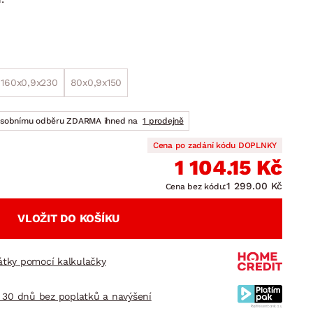
DOPLŇKY
VÁNOCE
ahradní doplňky
ahradní sestavy
160x0,9x230
80x0,9x150
osobnímu odběru ZDARMA ihned na
1 prodejně
Cena po zadání kódu DOPLNKY
1 104.15 Kč
1 299.00 Kč
Cena bez kódu:
VLOŽIT DO KOŠÍKU
látky pomocí kalkulačky
 30 dnů bez poplatků a navýšení