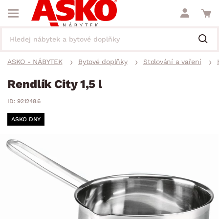
ASKO - NÁBYTEK
Bytové doplňky
Stolování a vaření
Rendlík City 1,5 l
ID: 921248.6
ASKO DNY