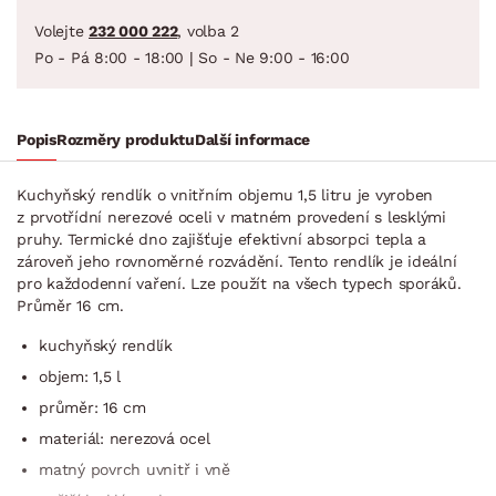
Volejte
232 000 222
, volba 2
Po - Pá 8:00 - 18:00 | So - Ne 9:00 - 16:00
Popis
Rozměry produktu
Další informace
Kuchyňský rendlík o vnitřním objemu 1,5 litru je vyroben
z prvotřídní nerezové oceli v matném provedení s lesklými
pruhy. Termické dno zajišťuje efektivní absorpci tepla a
zároveň jeho rovnoměrné rozvádění. Tento rendlík je ideální
pro každodenní vaření. Lze použít na všech typech sporáků.
Průměr 16 cm.
kuchyňský rendlík
objem: 1,5 l
průměr: 16 cm
materiál: nerezová ocel
matný povrch uvnitř i vně