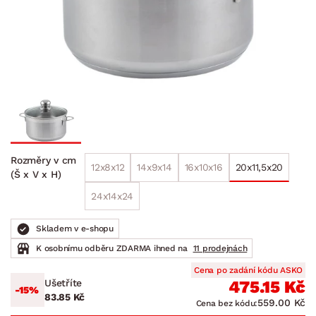
Rozměry v cm
12x8x12
14x9x14
16x10x16
20x11,5x20
(Š x V x H)
24x14x24
Skladem v e-shopu
K osobnímu odběru ZDARMA ihned na
11 prodejnách
Cena po zadání kódu ASKO
Ušetříte
475.15 Kč
-15%
83.85 Kč
559.00 Kč
Cena bez kódu: