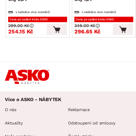
v nabídce více rozměrů
v nabídce více rozměrů
Cena po zadání kódu ASKO
Cena po zadání kódu ASKO
299.00 Kč
349.00 Kč
254.15 Kč
296.65 Kč
Více o ASKO - NÁBYTEK
O nás
Reklamace
Aktuality
Odstoupení od smlouvy