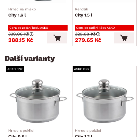
Hrnec na mléko
Rendlík
City 1,6 l
City 1,5 l
Cena po zadání kódu ASKO
Cena po zadání kódu ASKO
339.00 Kč
329.00 Kč
288.15 Kč
279.65 Kč
Další varianty
ASKO DNY
ASKO DNY
Hrnec s poklicí
Hrnec s poklicí
City 0,8 l
City 1,2 l