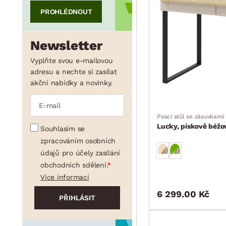
PROHLÉDNOUT
min.
cm
max.
cm
Newsletter
min.
cm
max.
cm
Vyplňte svou e-mailovou
adresu a nechte si zasílat
akční nabídky a novinky.
min.
cm
max.
cm
Psací stůl se zásuvkami
Lucky, pískově béžo
Souhlasím se
zpracováním osobních
údajů pro účely zasílání
obchodních sdělení.
Více informací
6 299.00 Kč