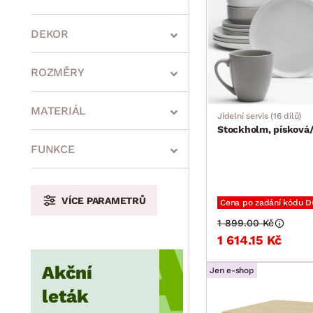
DEKOR
ROZMĚRY
MATERIÁL
Jídelní servis (16 dílů)
Stockholm, písková
min.
cm
max.
cm
FUNKCE
VÍCE PARAMETRŮ
Cena po zadání kódu 
min.
cm
max.
cm
1 899.00 Kč
1 614.15 Kč
Akční
min.
cm
max.
cm
Jen e-shop
leták