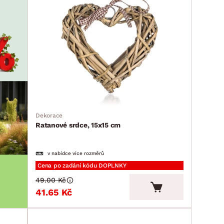
Dekorace
Ratanové srdce, 15x15 cm
v nabídce více rozměrů
Cena po zadání kódu DOPLNKY
49.00 Kč
41.65 Kč