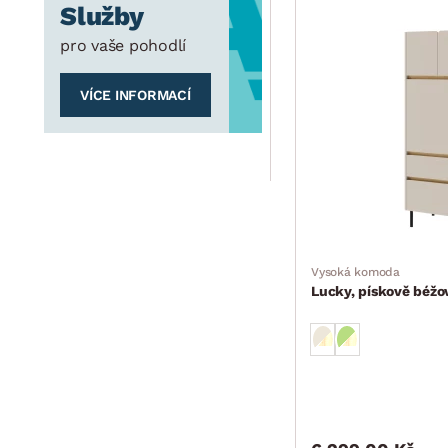
Služby
pro vaše pohodlí
VÍCE INFORMACÍ
Vysoká komoda
Lucky, pískově béžo