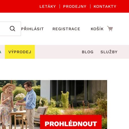
LETÁKY
PRODEJNY
KONTAKTY
PŘIHLÁSIT
REGISTRACE
KOŠÍK
A
VÝPRODEJ
BLOG
SLUŽBY
A ORGANIZACE
Zahradní sety
DROBNÉ BYTOVÉ DOPLŇKY
če
Kuchyňské příslušenství
adní židle a křesla
štníky
Kuchyňské doplňky
ahradní lavice
viny
Koupelnové doplňky
Zahradní stoly
lečení
Zahradní doplňky
hradní houpačky
Zobrazit vše
ahradní lehátka