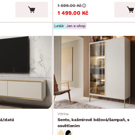
1 599.00 Kč
1 499.00 Kč
Leták
Jen e-shop
Vitrína
á/zlatá
Sento, kašmírově béžová/šampaň, s
osvětlením