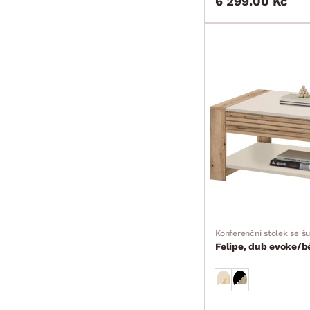
6 299.00 Kč
Konferenční stolek se š
Felipe, dub evoke/b