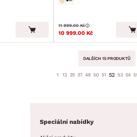
11 999.00 Kč
10 999.00 Kč
DALŠÍCH 15 PRODUKTŮ
52
1
13
25
37
49
50
51
53
54
5
Speciální nabídky