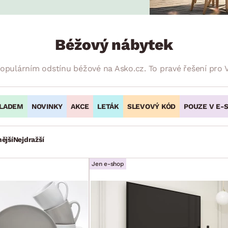
NÍ
DOMÁCÍ SPOTŘEBIČE
ZAHRADNÍ 
tavy
Z
vy
Z
Béžový nábytek
avy
opulárním odstínu béžové na Asko.cz. To pravé řešení pro V
LADEM
NOVINKY
AKCE
LETÁK
SLEVOVÝ KÓD
POUZE V E-
ější
Nejdražší
Jen e-shop