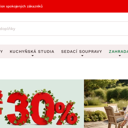
lion spokojených zákazníků
VY
KUCHYŇSKÁ STUDIA
SEDACÍ SOUPRAVY
ZAHRAD
vy
DEKORACE
Sedací soupravy do U
UKLÁDÁNÍ 
y
Obrazy
Věšáky na klí
avy
Rohové sedací soupravy
Zahr
Zrcadla
Stojany na de
tavy
Sedací soupravy 3-2-1
Z
la
Hodiny
Stojany na no
avy
Sedací soupravy na míru
Vázy
Stojany na ob
vy
Za
Zobrazit vše
Zobrazit vše
avy
Z