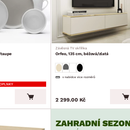
Závěsná TV skříňka
/taupe
Orfeo, 135 cm, béžová/zlatá
v nabídce více rozměrů
DOPLNKY
2 299.00 Kč