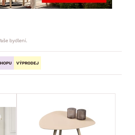
DOPLŇKY
VÁNOCE
ahradní doplňky
ahradní sestavy
aše bydlení.
SHOPU
VÝPRODEJ