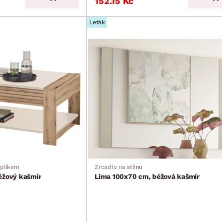
152.15 Kč
Leták
uplíkem
Zrcadlo na stěnu
éžový kašmír
Lima 100x70 cm, béžová kašmír