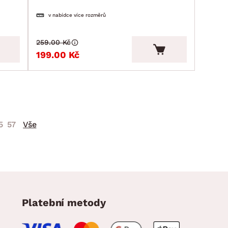
v nabídce více rozměrů
259.00 Kč
199.00 Kč
5
57
Vše
Platební metody