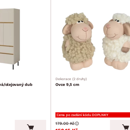
Dekorace (2 druhy)
vá/olejovaný dub
Ovce 9,5 cm
Cena po zadání kódu DOPLNKY
179.00 Kč