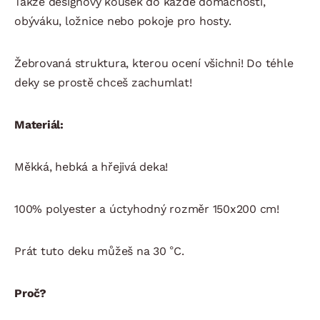
Takže designový kousek do každé domácnosti,
obýváku, ložnice nebo pokoje pro hosty.
Žebrovaná struktura, kterou ocení všichni! Do téhle
deky se prostě chceš zachumlat!
Materiál:
Měkká, hebká a hřejivá deka!
100% polyester a úctyhodný rozměr 150x200 cm!
Prát tuto deku můžeš na 30 °C.
Proč?