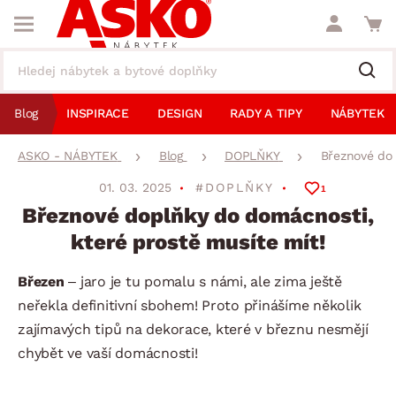
Blog
INSPIRACE
DESIGN
RADY A TIPY
NÁBYTEK
ASKO - NÁBYTEK
Blog
DOPLŇKY
Březnové dop
01. 03. 2025
#DOPLŇKY
1
Březnové doplňky do domácnosti,
které prostě musíte mít!
Březen
– jaro je tu pomalu s námi, ale zima ještě
neřekla definitivní sbohem! Proto přinášíme několik
zajímavých tipů na dekorace, které v březnu nesmějí
chybět ve vaší domácnosti!