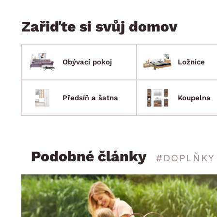
Zařiďte si svůj domov
Obývací pokoj
Ložnice
Předsíň a šatna
Koupelna
Podobné články
#DOPLŇKY