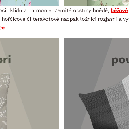
 pocit klidu a harmonie. Zemité odstíny hnědé,
béžové
hořčicové či terakotové naopak ložnici rozjasní a vy
ce
.