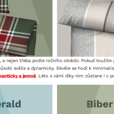
 a nejen třeba podle ročního období. Pokud toužíte
působí svěže a dynamicky. Skvěle se hodí k minimal
anticky a jemně
. Léto s vámi díky nim zůstane i v p