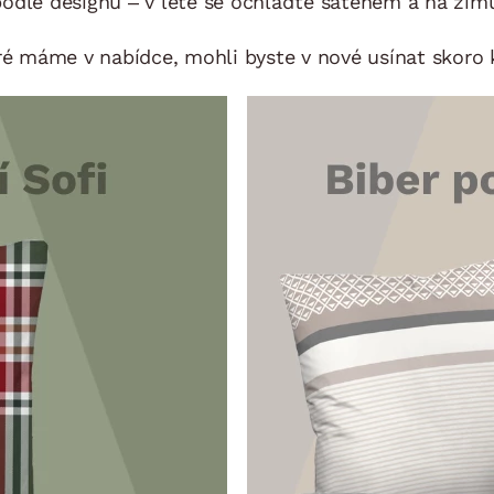
odle designu – v létě se ochlaďte saténem a na zimu
NÍ
DOMÁCÍ SPOTŘEBIČE
ZAHRADNÍ 
tavy
Z
eré máme v nabídce, mohli byste v nové usínat skoro 
vy
Z
avy