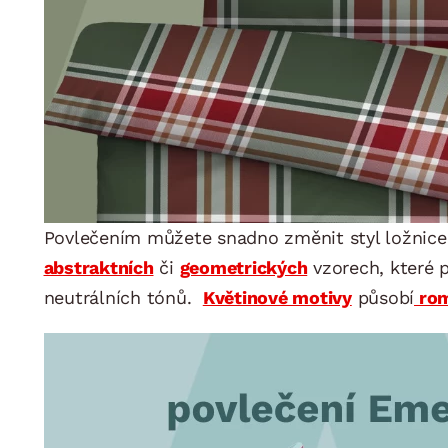
Povlečením můžete snadno změnit styl ložnice,
abstraktních
či
geometrických
vzorech, které 
neutrálních tónů.
Květinové motivy
působí
rom