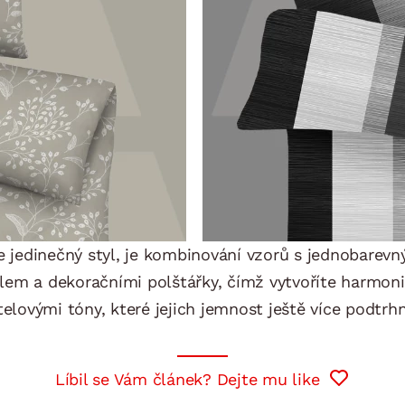
te jedinečný styl, je kombinování vzorů s jednobarev
em a dekoračními polštářky, čímž vytvoříte harmonic
telovými tóny, které jejich jemnost ještě více podtrh
Líbil se Vám článek? Dejte mu like