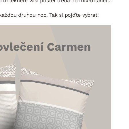
 oblékněte vaši postel třeba do mikroflanelu.
DOPLŇKY
VÁNOCE
ahradní doplňky
každou druhou noc. Tak si pojďte vybrat!
ahradní sestavy