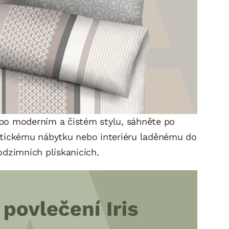
 po moderním a čistém stylu, sáhněte po
istickému nábytku nebo interiéru laděnému do
odzimních plískanicích.