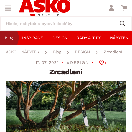
Blog
INSPIRACE
DESIGN
RADY A TIPY
NÁBYTEK
ASKO - NÁBYTEK
Blog
DESIGN
Zrcadlení
17. 07. 2024
#DESIGN
1
Zrcadlení