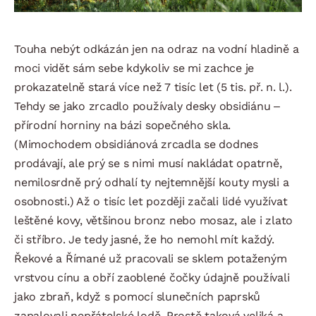
Touha nebýt odkázán jen na odraz na vodní hladině a
moci vidět sám sebe kdykoliv se mi zachce je
prokazatelně stará více než 7 tisíc let (5 tis. př. n. l.).
Tehdy se jako zrcadlo používaly desky obsidiánu –
přírodní horniny na bázi sopečného skla.
(Mimochodem obsidiánová zrcadla se dodnes
prodávají, ale prý se s nimi musí nakládat opatrně,
nemilosrdně prý odhalí ty nejtemnější kouty mysli a
osobnosti.) Až o tisíc let později začali lidé využívat
leštěné kovy, většinou bronz nebo mosaz, ale i zlato
či stříbro. Je tedy jasné, že ho nemohl mít každý.
Řekové a Římané už pracovali se sklem potaženým
vrstvou cínu a obří zaoblené čočky údajně používali
jako zbraň, když s pomocí slunečních paprsků
zapalovali nepřátelské lodě. Prostě taková veliká a