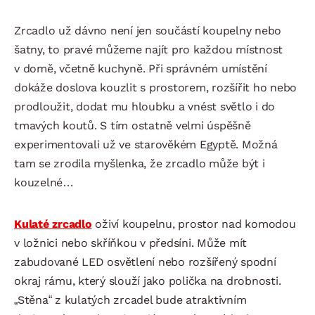
Zrcadlo už dávno není jen součástí koupelny nebo
šatny, to pravé můžeme najít pro každou místnost
v domě, včetně kuchyně. Při správném umístění
dokáže doslova kouzlit s prostorem, rozšířit ho nebo
prodloužit, dodat mu hloubku a vnést světlo i do
tmavých koutů. S tím ostatně velmi úspěšně
experimentovali už ve starověkém Egyptě. Možná
tam se zrodila myšlenka, že zrcadlo může být i
kouzelné…
Kulaté zrcadlo
oživí koupelnu, prostor nad komodou
v ložnici nebo skříňkou v předsíni. Může mít
zabudované LED osvětlení nebo rozšířený spodní
okraj rámu, který slouží jako polička na drobnosti.
„Stěna“ z kulatých zrcadel bude atraktivním