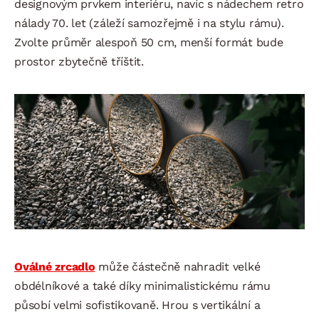
designovým prvkem interiéru, navíc s nádechem retro
nálady 70. let (záleží samozřejmě i na stylu rámu).
Zvolte průměr alespoň 50 cm, menší formát bude
prostor zbytečně tříštit.
Oválné zrcadlo
může částečně nahradit velké
obdélníkové a také díky minimalistickému rámu
působí velmi sofistikovaně. Hrou s vertikální a