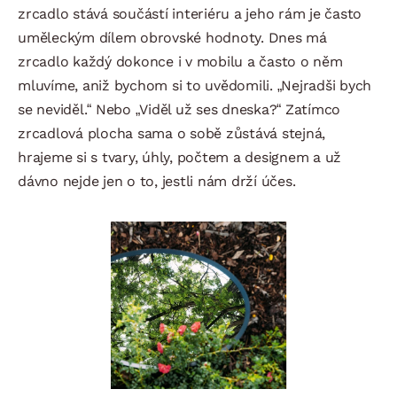
zrcadlo stává součástí interiéru a jeho rám je často
uměleckým dílem obrovské hodnoty. Dnes má
zrcadlo každý dokonce i v mobilu a často o něm
mluvíme, aniž bychom si to uvědomili. „Nejradši bych
se neviděl.“ Nebo „Viděl už ses dneska?“ Zatímco
zrcadlová plocha sama o sobě zůstává stejná,
hrajeme si s tvary, úhly, počtem a designem a už
dávno nejde jen o to, jestli nám drží účes.