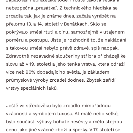
nebezpečná „prasátka“. Z technického hlediska se
zrcadla tak, jak je známe dnes, začala vyrábět na
přelomu 13. a 14. století v Benátkách. Sklo se
pokrývalo směsí rtuti a cínu, samozřejmě v utajeném
poměru a postupu. Jisté je rozhodně to, že nakládání
s takovou směsí nebylo právě zdravé, spíš naopak.
Zdravotně nezávadné sloučeniny stříbra přicházejí ke
slovu až v 19. století a jeho tenká vrstva, která odráží
více než 90% dopadajícího světla, je základem
průmyslové výroby zrcadel dodnes. Zbytek zařídí
vrstvy speciálních laků.
Ještě ve středověku bylo zrcadlo mimořádnou
vzácností a symbolem luxusu. Ať malé nebo velké,
bylo součástí výbavy bohaté nevěsty a mělo stejnou
cenu jako jiné vzácné zboží a šperky. V 17. století se