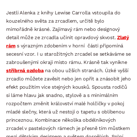
Jestli Alenka z knihy Lewise Carrolla vstoupila do
kouzelného světa za zrcadlem, určitě bylo
mimořádně krásné. Zajímavý rám nebo designový
detail může ze zrcadla učinit opravdový skvost.
Zlatý
rám
s výrazným zdobením v horní části připomíná
secesní vzor. I u starožitných zrcadel se setkáváme se
zabroušenými okraji místo rámu. Krásně tak vynikne
stříbrná ozdoba
na obou užších stranách. Úzké vyšší
zrcadlo můžete zavěsit nebo jen opřít a znásobit jeho
efekt použitím více stejných kousků. Spousta rodičů
si láme hlavu jak snadno, stylově a s minimálním
rozpočtem změnit království malé holčičky v pokoj
mladé slečny, která už nestojí o tapetu s oblíbenou
princeznou. Kombinace několika obdélníkových
zrcadel v pastelových rámech je přesně tím můstkem
mezi dětským designem a světem dospělých. Splní