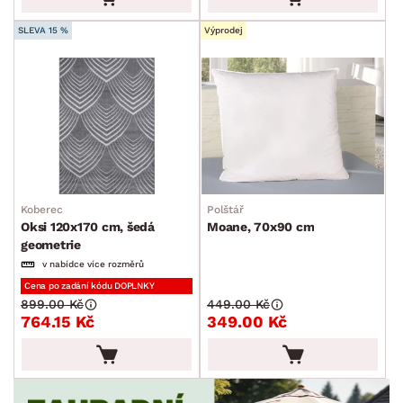
SLEVA 15 %
Výprodej
Koberec
Polštář
Oksi 120x170 cm, šedá
Moane, 70x90 cm
geometrie
v nabídce více rozměrů
Cena po zadání kódu DOPLNKY
899.00 Kč
449.00 Kč
764.15 Kč
349.00 Kč