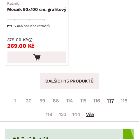
Ručník
Mosaik 50x100 cm, grafitový
v nabídce více rozměrů
379.00 Kč
269.00 Kč
DALŠÍCH 15 PRODUKTŮ
117
1
30
59
88
114
115
116
118
119
120
144
Vše