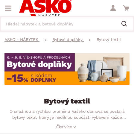
ASKO - NÁBYTEK
Bytové doplňky
Bytový textil
Bytový textil
O snadnou a rychlou proměnu Vašeho domova se postará
bytový textil, který je nedílnou součástí vybavení každé
místnosti. Nejenže poskytne pohodlí a příjemnou atmosféru,
Číst více
ale stane se i designovým prvkem bydlení. Objevte jedinečné