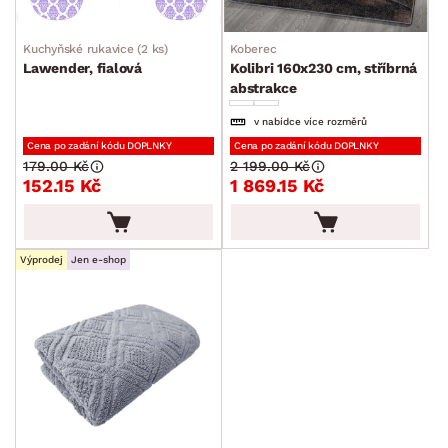
Kuchyňské rukavice (2 ks)
Koberec
Lawender, fialová
Kolibri 160x230 cm, stříbrná
abstrakce
v nabídce více rozměrů
Cena po zadání kódu DOPLNKY
Cena po zadání kódu DOPLNKY
179.00 Kč
2 199.00 Kč
152.15 Kč
1 869.15 Kč
Výprodej
Jen e-shop