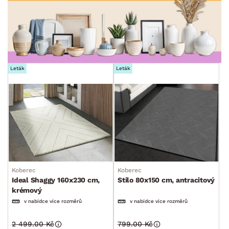
MÍSTNOST
ZNAČKA
SKLADOVOST
Leták
Leták
Koberec
Koberec
Ideal Shaggy 160x230 cm,
Stilo 80x150 cm, antracitový
krémový
v nabídce více rozměrů
v nabídce více rozměrů
2 499.00 Kč
799.00 Kč