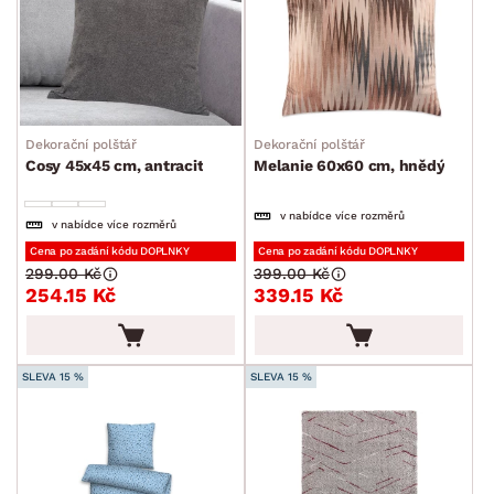
Koberce
Ručníky a osušky
Povlečení a prostěradla
Závěsy a žaluzie
Dekorační polštář
Dekorační polštář
Kuchyňský textil
Cosy 45x45 cm, antracit
Melanie 60x60 cm, hnědý
Dekorace
v nabídce více rozměrů
v nabídce více rozměrů
Stolování a vaření
Cena po zadání kódu DOPLNKY
Cena po zadání kódu DOPLNKY
299.00 Kč
399.00 Kč
Zahradní doplňky
254.15 Kč
339.15 Kč
Osvětlení
Ukládání a organizace
SLEVA 15 %
SLEVA 15 %
Drobné bytové doplňky
Vánoce
Velikonoce