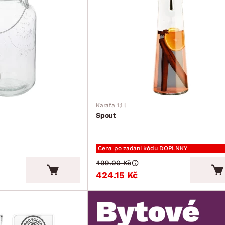
Karafa 1,1 l
Spout
Cena po zadání kódu DOPLNKY
499.00 Kč
424.15 Kč