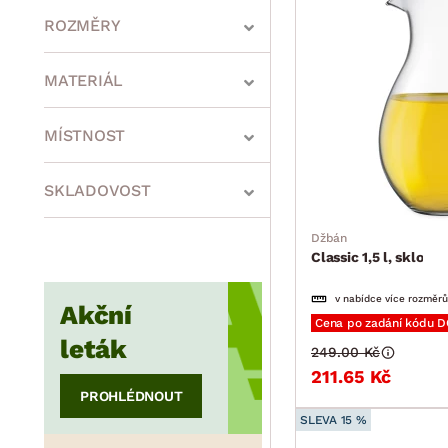
ROZMĚRY
MATERIÁL
min.
cm
max.
cm
MÍSTNOST
SKLADOVOST
min.
cm
max.
cm
Džbán
Classic 1,5 l, sklo
v nabídce více rozměrů
min.
cm
max.
cm
Akční
Cena po zadání kódu 
leták
249.00 Kč
211.65 Kč
PROHLÉDNOUT
SLEVA 15 %