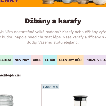
NÍ
DOMÁCÍ SPOTŘEBIČE
ZAHRADNÍ 
tavy
Z
vy
Z
Džbány a karafy
avy
chybí Vám dostatečně velká nádoba? Karafy nebo džbány vyř
y budou nápoje hned chutnat lépe. Naše karafy a džbány s v
dodají Vašemu stolu eleganci.
LADEM
NOVINKY
AKCE
LETÁK
SLEVOVÝ KÓD
POUZE V E-
ější
Nejdražší
SLEVA 15 %