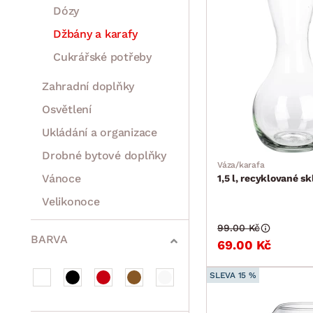
Dózy
Džbány a karafy
Cukrářské potřeby
Zahradní doplňky
Osvětlení
Ukládání a organizace
Drobné bytové doplňky
Váza/karafa
Vánoce
1,5 l, recyklované sk
Velikonoce
Sedací soupravy a pohovky
Sestavy a stěny
Drobný nábytek
Spotřebiče
99.00 Kč
BARVA
69.00 Kč
SLEVA 15 %