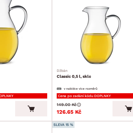
Džbán
Classic 0,5 l, sklo
v nabídce více rozměrů
DOPLNKY
Cena po zadání kódu DOPLNKY
149.00 Kč
126.65 Kč
SLEVA 15 %