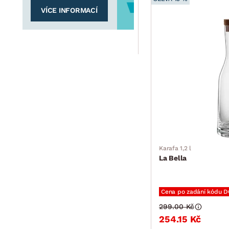
VÍCE INFORMACÍ
Karafa 1,2 l
La Bella
Cena po zadání kódu 
299.00 Kč
254.15 Kč