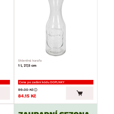
Skleněná karafa
1 l, 27,5 cm
Cena po zadání kódu DOPLNKY
99.00 Kč
84.15 Kč