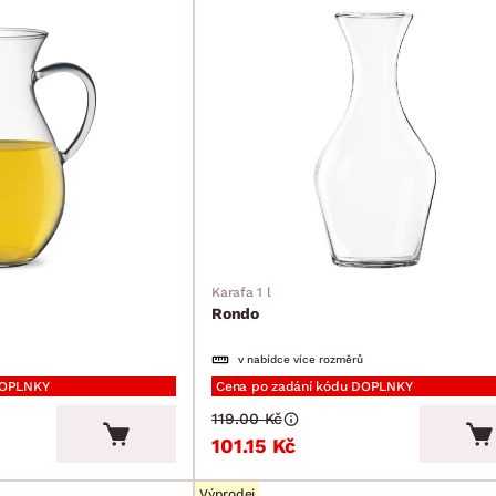
Karafa 1 l
Rondo
v nabídce více rozměrů
DOPLNKY
Cena po zadání kódu DOPLNKY
119.00 Kč
101.15 Kč
Výprodej