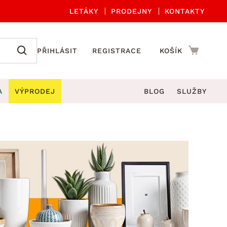
LETÁKY
PRODEJNY
KONTAKTY
PŘIHLÁSIT
REGISTRACE
KOŠÍK
A
VÝPRODEJ
BLOG
SLUŽBY
A ORGANIZACE
Zahradní sety
DROBNÉ BYTOVÉ DOPLŇKY
če
Kuchyňské příslušenství
adní židle a křesla
štníky
Kuchyňské doplňky
ahradní lavice
viny
Koupelnové doplňky
Zahradní stoly
lečení
Zahradní doplňky
hradní houpačky
Zobrazit vše
ahradní lehátka