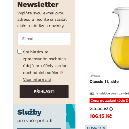
Newsletter
Vyplňte svou e-mailovou
adresu a nechte si zasílat
akční nabídky a novinky.
Souhlasím se
zpracováním osobních
údajů pro účely zasílání
obchodních sdělení.
Džbán
Více informací
Classic 1 l, sklo
v nabídce více rozměrů
Cena po zadání kódu 
219.00 Kč
Služby
186.15 Kč
pro vaše pohodlí
SLEVA 15 %