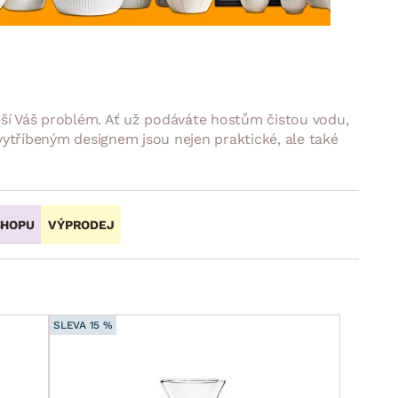
DOPLŇKY
VÁNOCE
ahradní doplňky
ahradní sestavy
eší Váš problém. Ať už podáváte hostům čistou vodu,
ytříbeným designem jsou nejen praktické, ale také
SHOPU
VÝPRODEJ
SLEVA 15 %