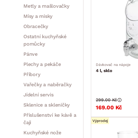
Metly a mašlovačky
Mísy a misky
Obracečky
Ostatní kuchyňské
pomůcky
Pánve
Plechy a pekáče
Dávkovač na nápoje
4 l, sklo
Příbory
Vařečky a naběračky
Jídelní servis
299.00 Kč
Sklenice a skleničky
169.00 Kč
Příslušenství ke kávě a
Výprodej
čaji
Kuchyňské nože