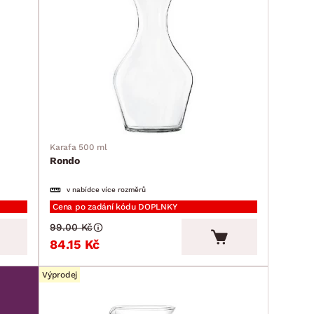
Karafa 500 ml
Rondo
v nabídce více rozměrů
Cena po zadání kódu DOPLNKY
99.00 Kč
84.15 Kč
Výprodej