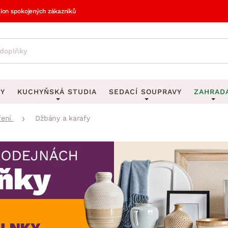
lion spokojených zákazníků
VY
KUCHYŇSKÁ STUDIA
SEDACÍ SOUPRAVY
ZAHRAD
ření
Džbány a karafy
vy
DEKORACE
Sedací soupravy do U
UKLÁDÁNÍ 
y
Obrazy
Věšáky na klí
avy
Rohové sedací soupravy
Zahr
Zrcadla
Stojany na de
tavy
Sedací soupravy 3-2-1
Z
la
Hodiny
Stojany na no
avy
Sedací soupravy na míru
Vázy
Stojany na ob
vy
Za
Zobrazit vše
Zobrazit vše
avy
Z