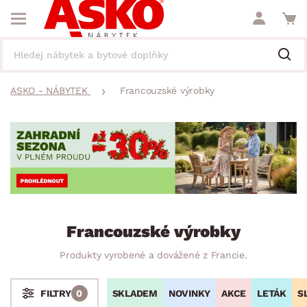
ASKO - NÁBYTEK
Francouzské výrobky
Francouzské výrobky
Produkty vyrobené a dovážené z Francie.
SKLADEM
NOVINKY
AKCE
LETÁK
S
FILTRY
0