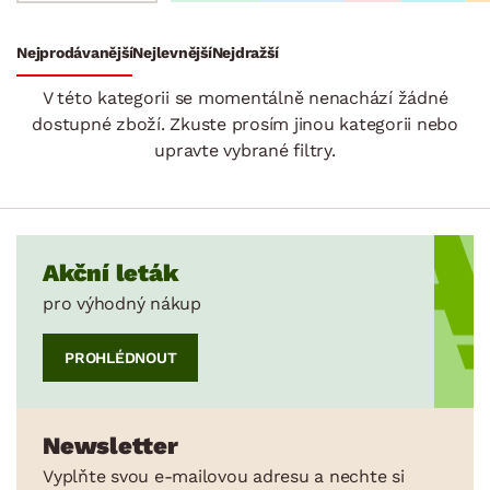
Stoly a stolky
Křesla a sezení
Židle a lavice
Postele
Šatní skříně
Rošty
Matrace
Komody, skříňky a vitríny
Bytové doplňky
Sedací soupravy a pohovky
Sestavy a stěny
Drobný nábytek
Spotřebiče
Nejprodávanější
Nejlevnější
Nejdražší
SKLADOVOST
V této kategorii se momentálně nenachází žádné
dostupné zboží. Zkuste prosím jinou kategorii nebo
upravte vybrané filtry.
Akční leták
pro výhodný nákup
PROHLÉDNOUT
Newsletter
Vyplňte svou e-mailovou adresu a nechte si