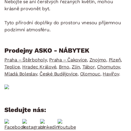
Nebojte se ani čerstvých řezaných květin, mohou
krásně provonět byt.
Tyto přírodní doplňky do prostoru vnesou příjemnou
podzimní atmosféru.
Prodejny ASKO - NÁBYTEK
Praha – Štěrboholy
,
Praha – Čakovice
,
Znojmo
,
Plzeň
,
Teplice
,
Hradec Králové
,
Brno
,
Zlín
,
Tábor
,
Chomutov
,
Mladá Boleslav
,
České Budějovice
,
Olomouc
,
Havířov
.
Sledujte nás: