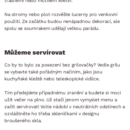
třásněmi nebo motivem květin.
Na stromy nebo plot rozvěšte lucerny pro venkovní
použití. Ze začátku budou nenápadnou dekorací, ale
spolu se soumrakem udělají velkou parádu.
Můžeme servírovat
Co by to bylo za posezení bez grilovačky? Vedle grilu
se vybavte také pořádným načiním, jako jsou
kuchyňské kleště nebo teleskopické vidlice.
Tím předejdete případnému zranění a budete si moci
užít večer na plno. Už stačí jenom vymyslet menu a
začít servírovat! Volte nádobí v neutrálních odstínech a
ozvláštněte ho třeba skleničkami v designu
broušeného skla.