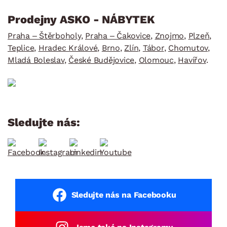
Prodejny ASKO - NÁBYTEK
Praha – Štěrboholy
,
Praha – Čakovice
,
Znojmo
,
Plzeň
,
Teplice
,
Hradec Králové
,
Brno
,
Zlín
,
Tábor
,
Chomutov
,
Mladá Boleslav
,
České Budějovice
,
Olomouc
,
Havířov
.
Sledujte nás:
Sledujte nás na Facebooku