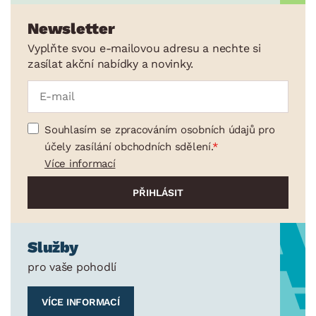
Kuchyňské nože
Newsletter
Dózy
Vyplňte svou e-mailovou adresu a nechte si
Džbány a karafy
zasílat akční nabídky a novinky.
Cukrářské potřeby
Zahradní doplňky
Souhlasím se zpracováním osobních údajů pro
Osvětlení
účely zasílání obchodních sdělení.
Ukládání a organizace
Více informací
Drobné bytové doplňky
Vánoce
Velikonoce
Služby
Sedací soupravy a pohovky
Sestavy a stěny
Drobný nábytek
Spotřebiče
BARVA
pro vaše pohodlí
VÍCE INFORMACÍ