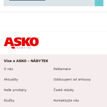
ROZMĚRY
MATERIÁL
min.
cm
max.
cm
POVRCHOVÁ ÚPRAVA
min.
cm
max.
cm
Více o ASKO - NÁBYTEK
MÍSTNOST
min.
cm
max.
cm
O nás
Reklamace
SKLADOVOST
Aktuality
Odstoupení od smlouvy
Naše prodejny
Časté otázky
Služby
Kontaktujte nás