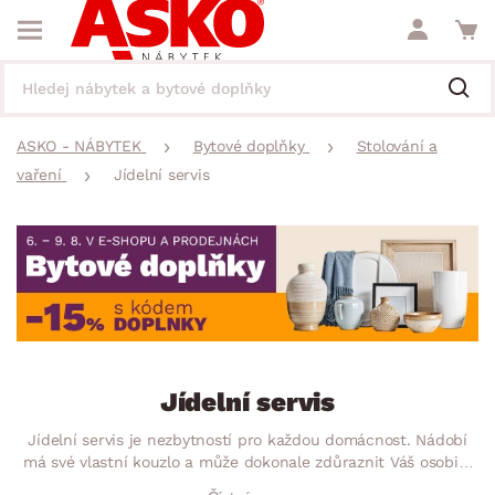
ASKO - NÁBYTEK
Bytové doplňky
Stolování a
vaření
Jídelní servis
Jídelní servis
Jídelní servis je nezbytností pro každou domácnost. Nádobí
má své vlastní kouzlo a může dokonale zdůraznit Váš osobitý
styl. Nezapomeňte na vhodnou barevnou kombinaci