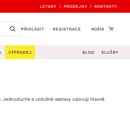
LETÁKY
PRODEJNY
KONTAKTY
PŘIHLÁSIT
REGISTRACE
KOŠÍK
A
VÝPRODEJ
BLOG
SLUŽBY
A ORGANIZACE
Zahradní sety
DROBNÉ BYTOVÉ DOPLŇKY
če
Kuchyňské příslušenství
adní židle a křesla
štníky
Kuchyňské doplňky
ahradní lavice
e. Jednoduché a vzdušné sestavy oslovují hlavně
viny
Koupelnové doplňky
Zahradní stoly
lečení
Zahradní doplňky
hradní houpačky
Zobrazit vše
ahradní lehátka