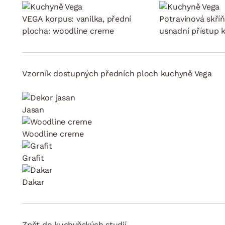
Jídelna
BYTOVÝ TEXTIL
STOLOVÁNÍ A VAŘE
Koupelnové ses
VEGA korpus: vanilka, přední
Potravinová skří
Dětský pokoj
Přikrývky
Jídelní servis
plocha: woodline creme
usnadní přístup 
Jídelní sesta
Polštáře
Předsíň, šatna a chodba
Příbory
Zahradní sest
Koberce
Hrnce
Kuchyně
Závěsy a žaluzie
Pánve
Vzorník dostupných předních ploch kuchyně Vega
Koupelna
Zobrazit vše
Zobrazit vše
Zahrada
Jasan
VELIKONOCE
Domácnost
Woodline creme
Grafit
Dakar
Zpět do kuchyňských studií