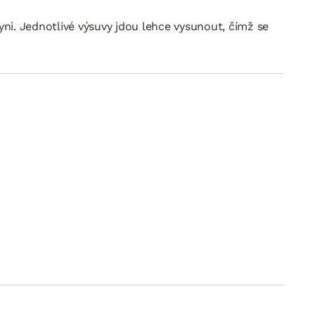
DOPLŇKY
VÁNOCE
ahradní doplňky
ni. Jednotlivé výsuvy jdou lehce vysunout, čímž se
ahradní sestavy