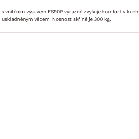
NÍ
DOMÁCÍ SPOTŘEBIČE
ZAHRADNÍ 
tavy
Z
ň s vnitřním výsuvem ES90P výrazně zvyšuje komfort v kuchy
k uskladněným věcem. Nosnost skříně je 300 kg.
vy
Z
avy