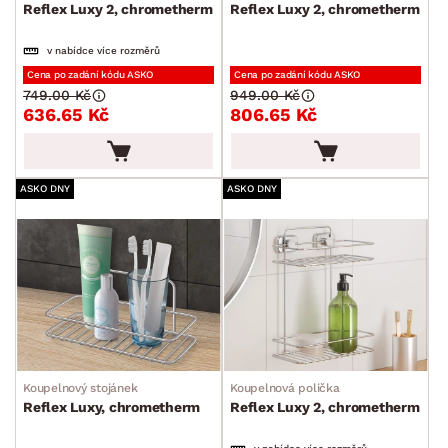
Kuchyňské doplňky
Reflex Luxy 2, chrometherm
Reflex Luxy 2, chrometherm
Ostatní kuchyňské doplňky
v nabídce více rozměrů
Držáky, regály, háčky a tyče
Cena po zadání kódu ASKO
Cena po zadání kódu ASKO
749.00 Kč
949.00 Kč
636.65 Kč
806.65 Kč
Koupelnové doplňky
Kuchyňské příslušenství
Kancelářské příslušenství
ASKO DNY
ASKO DNY
Malířské potřeby
Ostatní bytové doplňky
Dětské doplňky a příslušenství
Doplňky pro domácí mazlíčky
Vánoce
Koupelnový stojánek
Koupelnová polička
Velikonoce
Reflex Luxy, chrometherm
Reflex Luxy 2, chrometherm
Sedací soupravy a pohovky
Sestavy a stěny
Drobný nábytek
Spotřebiče
BARVA