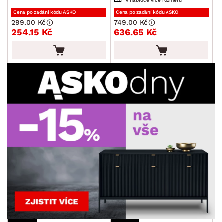
v nabídce více rozměrů
Cena po zadání kódu ASKO
Cena po zadání kódu ASKO
299.00 Kč
749.00 Kč
254.15 Kč
636.65 Kč
DEKOR
ROZMĚRY
MATERIÁL
min.
cm
max.
cm
FUNKCE
min.
cm
max.
cm
POVRCHOVÁ ÚPRAVA
min.
cm
max.
cm
STYL