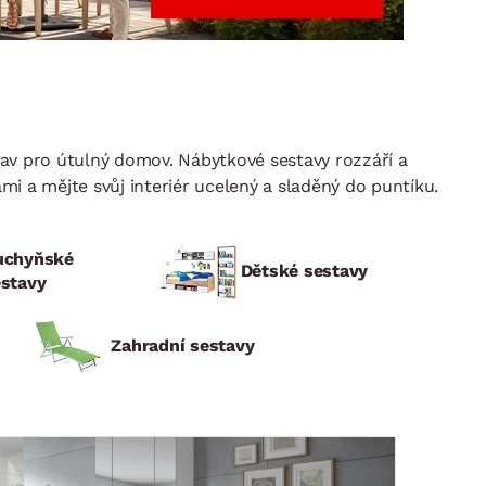
DOPLŇKY
VÁNOCE
ahradní doplňky
ahradní sestavy
av pro útulný domov. Nábytkové sestavy rozzáří a
ami a mějte svůj interiér ucelený a sladěný do puntíku.
uchyňské
Dětské sestavy
estavy
Zahradní sestavy