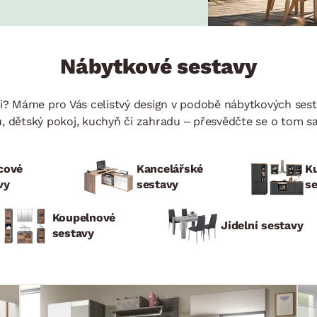
NÍ
DOMÁCÍ SPOTŘEBIČE
ZAHRADNÍ 
tavy
Z
vy
Z
Nábytkové sestavy
avy
? Máme pro Vás celistvý design v podobě nábytkových sest
nu, dětský pokoj, kuchyň či zahradu – přesvědčte se o tom s
cové
Kancelářské
K
vy
sestavy
s
Koupelnové
Jídelní sestavy
sestavy