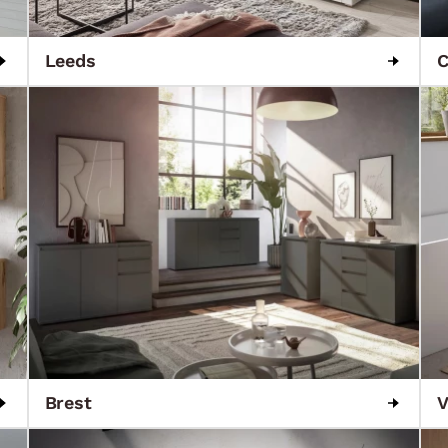
Leeds
Brest
V