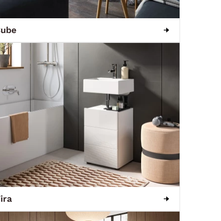
Cube
ira