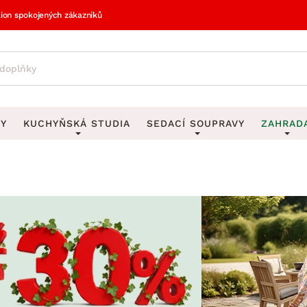
lion spokojených zákazníků
VY
KUCHYŇSKÁ STUDIA
SEDACÍ SOUPRAVY
ZAHRAD
vy
DEKORACE
Sedací soupravy do U
UKLÁDÁNÍ 
y
Obrazy
Věšáky na klí
avy
Rohové sedací soupravy
Zahr
Zrcadla
Stojany na de
tavy
Sedací soupravy 3-2-1
Z
la
Hodiny
Stojany na no
avy
Sedací soupravy na míru
Vázy
Stojany na ob
vy
Za
Zobrazit vše
Zobrazit vše
avy
Z