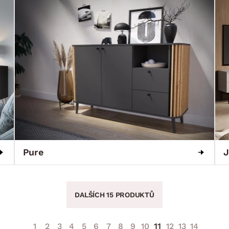
Pure
J
DALŠÍCH 15 PRODUKTŮ
11
1
2
3
4
5
6
7
8
9
10
12
13
14