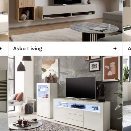
Asko Living
A