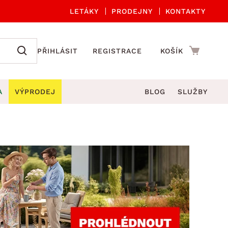
LETÁKY
PRODEJNY
KONTAKTY
PŘIHLÁSIT
REGISTRACE
KOŠÍK
A
VÝPRODEJ
BLOG
SLUŽBY
A ORGANIZACE
Zahradní sety
DROBNÉ BYTOVÉ DOPLŇKY
če
Kuchyňské příslušenství
adní židle a křesla
štníky
Kuchyňské doplňky
ahradní lavice
viny
Koupelnové doplňky
Zahradní stoly
lečení
Zahradní doplňky
hradní houpačky
Zobrazit vše
ahradní lehátka