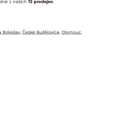
edné z našich
13 prodejen
.
DOPLŇKY
VÁNOCE
ahradní doplňky
ahradní sestavy
 Boleslav
,
České Budějovice
,
Olomouc
.