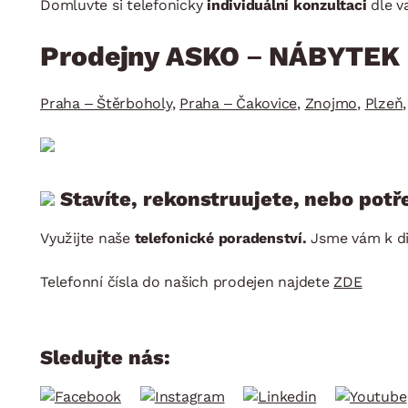
Jídelna
Domluvte si telefonicky
individuální konzultaci
dle v
BYTOVÝ TEXTIL
STOLOVÁNÍ A VAŘE
Koupelnové ses
Dětský pokoj
Přikrývky
Jídelní servis
Prodejny ASKO – NÁBYTEK
Jídelní sesta
Polštáře
Předsíň, šatna a chodba
Příbory
Zahradní sest
Koberce
Hrnce
Praha – Štěrboholy
,
Praha – Čakovice
,
Znojmo
,
Plzeň
Kuchyně
Závěsy a žaluzie
Pánve
Koupelna
Zobrazit vše
Zobrazit vše
Zahrada
Stavíte, rekonstruujete, nebo potř
VELIKONOCE
Domácnost
Využijte naše
telefonické poradenství.
Jsme vám k di
Telefonní čísla do našich prodejen najdete
ZDE
Sledujte nás: