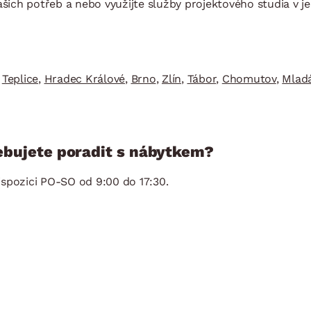
ašich potřeb a nebo využijte služby projektového studia v j
NÍ
DOMÁCÍ SPOTŘEBIČE
ZAHRADNÍ 
tavy
Z
vy
Z
avy
,
Teplice
,
Hradec Králové
,
Brno
,
Zlín
,
Tábor
,
Chomutov
,
Mladá
ebujete poradit s nábytkem?
spozici PO-SO od 9:00 do 17:30.